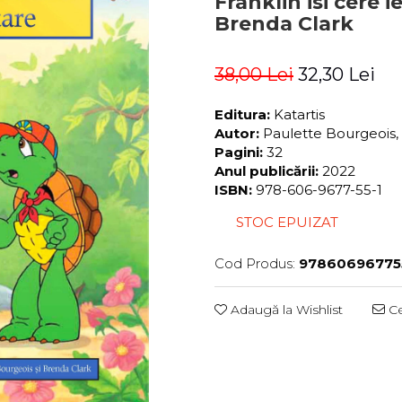
Franklin isi cere 
Brenda Clark
38,00 Lei
32,30 Lei
Editura:
Katartis
Autor:
Paulette Bourgeois,
Pagini:
32
Anul publicării:
2022
ISBN:
978-606-9677-55-1
STOC EPUIZAT
Cod Produs:
97860696775
Adaugă la Wishlist
Ce