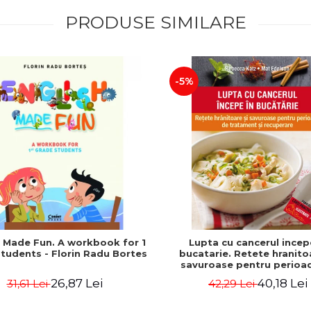
PRODUSE SIMILARE
-5%
h Made Fun. A workbook for 1
Lupta cu cancerul incep
tudents - Florin Radu Bortes
bucatarie. Retete hranito
savuroase pentru perioa
tratament si recuperare - 
26,87 Lei
40,18 Lei
31,61 Lei
42,29 Lei
Katz, Mat Edelson