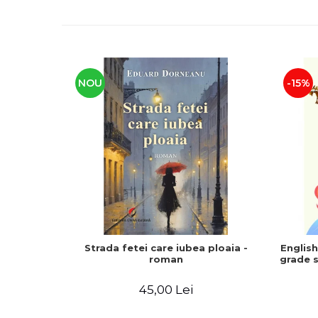
NOU
-15%
Strada fetei care iubea ploaia -
Englis
roman
grade s
45,00 Lei