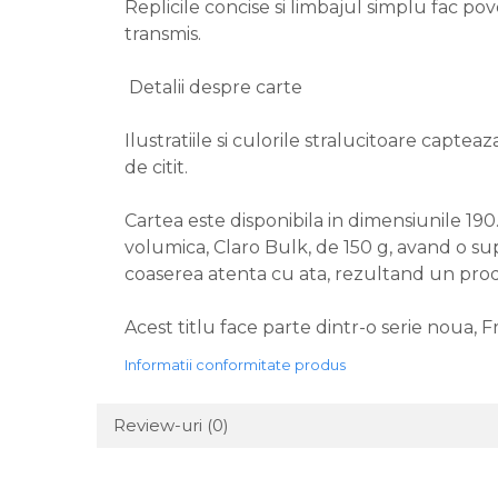
Replicile concise si limbajul simplu fac pov
transmis.
Detalii despre carte
Ilustratiile si culorile stralucitoare captea
de citit.
Cartea este disponibila in dimensiunile 190.
volumica, Claro Bulk, de 150 g, avand o supr
coaserea atenta cu ata, rezultand un produ
Acest titlu face parte dintr-o serie noua, F
Informatii conformitate produs
Review-uri
(0)