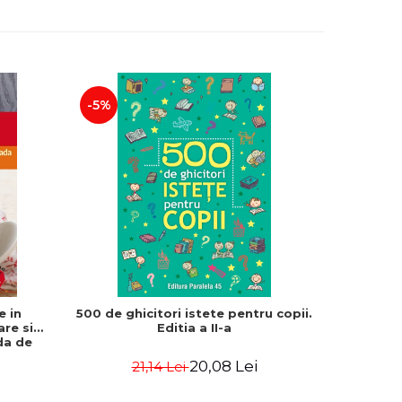
-5%
-15%
e in
500 de ghicitori istete pentru copii.
Franklin 
are si
Editia a II-a
Bou
da de
Rebecca
20,08 Lei
21,14 Lei
3