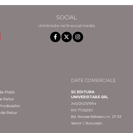
SOCIAL
Urmărește-ne în social media
DATE COMERCIALE
e Plată
SC EDITURA
UNIVERSITARĂ SRL
de Retur
J40/29211/1994
 Produselor
RO 7726230
 de Retur
Bd. Nicolae Bălcescu nr. 27-33
Sector 1, București