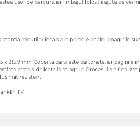
estea usor de parcurs, iar limbajul folosit ii ajuta pe cei
za atentia micutilor inca de la primele pagini. Imaginile sun
5 x 215.9 mm. Coperta cartii este cartonata, iar paginile in
afata mata si delicata la atingere. Procesul s-a finalizat p
s finit rezistent.
ranklin TV.