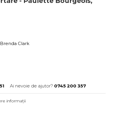
iertare - Paulette Bourgeois,
 Brenda Clark
51
Ai nevoie de ajutor?
0745 200 357
re informații