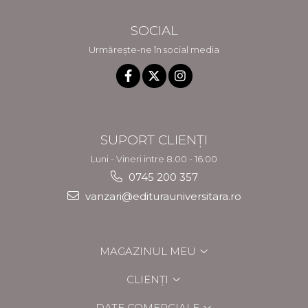
SOCIAL
Urmărește-ne în social media
SUPORT CLIENȚI
Luni - Vineri intre 8.00 - 16.00
0745 200 357
vanzari@editurauniversitara.ro
MAGAZINUL MEU
CLIENȚI
DATE COMERCIALE