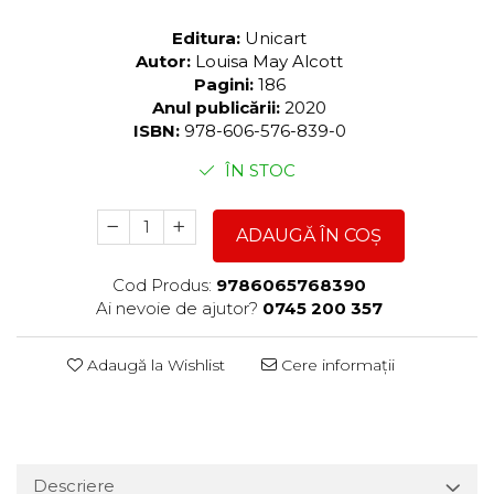
Editura:
Unicart
Autor:
Louisa May Alcott
Pagini:
186
Anul publicării:
2020
ISBN:
978-606-576-839-0
ÎN STOC
ADAUGĂ ÎN COȘ
Cod Produs:
9786065768390
Ai nevoie de ajutor?
0745 200 357
Adaugă la Wishlist
Cere informații
Descriere