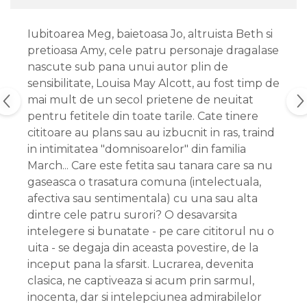
Iubitoarea Meg, baietoasa Jo, altruista Beth si
pretioasa Amy, cele patru personaje dragalase
nascute sub pana unui autor plin de
sensibilitate, Louisa May Alcott, au fost timp de
mai mult de un secol prietene de neuitat
pentru fetitele din toate tarile. Cate tinere
cititoare au plans sau au izbucnit in ras, traind
in intimitatea "domnisoarelor" din familia
March... Care este fetita sau tanara care sa nu
gaseasca o trasatura comuna (intelectuala,
afectiva sau sentimentala) cu una sau alta
dintre cele patru surori? O desavarsita
intelegere si bunatate - pe care cititorul nu o
uita - se degaja din aceasta povestire, de la
inceput pana la sfarsit. Lucrarea, devenita
clasica, ne captiveaza si acum prin sarmul,
inocenta, dar si intelepciunea admirabilelor