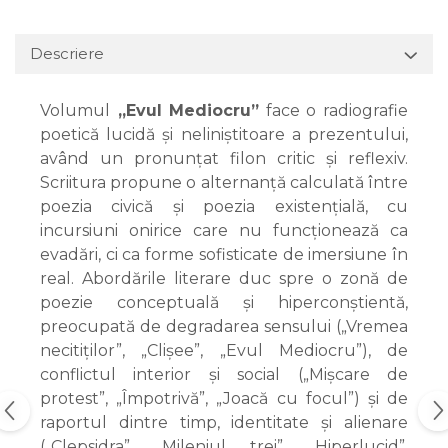
Descriere
Volumul
„Evul Mediocru”
face o radiografie
poetică lucidă și neliniștitoare a prezentului,
având un pronunțat filon critic și reflexiv.
Scriitura propune o alternanță calculată între
poezia civică și poezia existențială, cu
incursiuni onirice care nu funcționează ca
evadări, ci ca forme sofisticate de imersiune în
real. Abordările literare duc spre o zonă de
poezie conceptuală și hiperconștientă,
preocupată de degradarea sensului („Vremea
necitiților”, „Clișee”, „Evul Mediocru”), de
conflictul interior și social („Mișcare de
protest”, „Împotrivă”, „Joacă cu focul”) și de
raportul dintre timp, identitate și alienare
(„Clepsidra”, „Mileniul trei”, „Hiperlucid”,