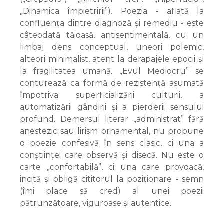
„Dinamica împietririi”). Poezia - aflată la
confluența dintre diagnoză și remediu - este
câteodată tăioasă, antisentimentală, cu un
limbaj dens conceptual, uneori polemic,
alteori minimalist, atent la derapajele epocii și
la fragilitatea umană. „Evul Mediocru” se
conturează ca formă de rezistență asumată
împotriva superficializării culturii, a
automatizării gândirii și a pierderii sensului
profund. Demersul literar „administrat” fără
anestezic sau lirism ornamental, nu propune
o poezie confesivă în sens clasic, ci una a
conștiinței care observă și disecă. Nu este o
carte „confortabilă”, ci una care provoacă,
incită și obligă cititorul la poziționare - semn
(îmi place să cred) al unei poezii
pătrunzătoare, viguroase și autentice.