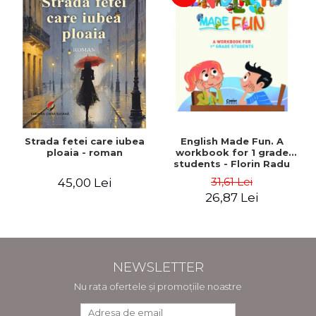
Strada fetei care iubea
English Made Fun. A
ploaia - roman
workbook for 1 grade
students - Florin Radu
Bortes
31,61 Lei
45,00 Lei
26,87 Lei
NEWSLETTER
Nu rata ofertele și promoțiile noastre