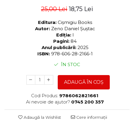
25,00 Lei
18,75 Lei
Editura:
Cișmigiu Books
Autor:
Zeno Daniel Şuştac
Ediția:
I
Pagini:
84
Anul publicării:
2025
ISBN:
978-606-28-2166-1
ÎN STOC
ADAUGĂ ÎN COȘ
Cod Produs:
9786062821661
Ai nevoie de ajutor?
0745 200 357
Adaugă la Wishlist
Cere informații