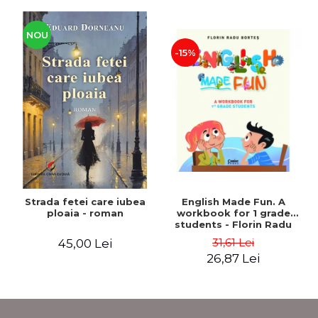
NOU
-15%
Strada fetei care iubea
English Made Fun. A
ploaia - roman
workbook for 1 grade
students - Florin Radu
Bortes
31,61 Lei
45,00 Lei
26,87 Lei