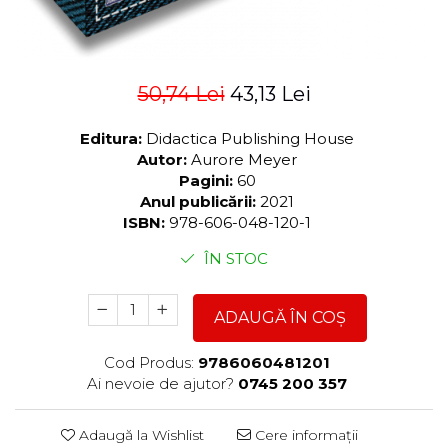
50,74 Lei
43,13 Lei
Editura:
Didactica Publishing House
Autor:
Aurore Meyer
Pagini:
60
Anul publicării:
2021
ISBN:
978-606-048-120-1
ÎN STOC
ADAUGĂ ÎN COȘ
Cod Produs:
9786060481201
Ai nevoie de ajutor?
0745 200 357
Adaugă la Wishlist
Cere informații