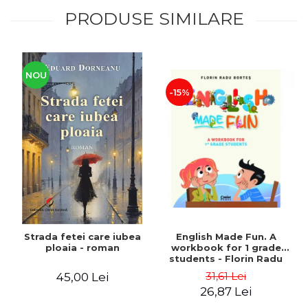
PRODUSE SIMILARE
NOU
-15%
Strada fetei care iubea
English Made Fun. A
ploaia - roman
workbook for 1 grade
students - Florin Radu
Bortes
31,61 Lei
45,00 Lei
26,87 Lei