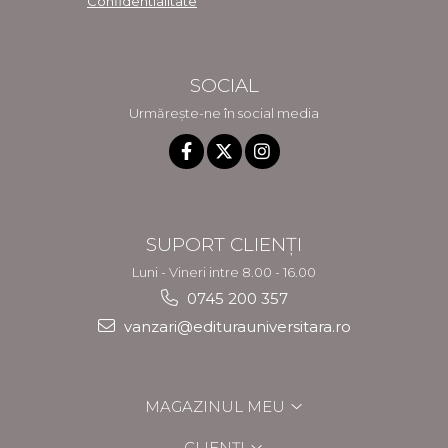
Confidentialitate
SOCIAL
Urmărește-ne în social media
SUPORT CLIENȚI
Luni - Vineri intre 8.00 - 16.00
0745 200 357
vanzari@editurauniversitara.ro
MAGAZINUL MEU
CLIENȚI