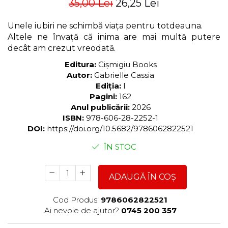
35,00 Lei
26,25 Lei
Unele iubiri ne schimbă viața pentru totdeauna.
Altele ne învață că inima are mai multă putere
decât am crezut vreodată.
Editura:
Cișmigiu Books
Autor:
Gabrielle Cassia
Ediția:
I
Pagini:
162
Anul publicării:
2026
ISBN:
978-606-28-2252-1
DOI:
https://doi.org/10.5682/9786062822521
ÎN STOC
ADAUGĂ ÎN COȘ
Cod Produs:
9786062822521
Ai nevoie de ajutor?
0745 200 357