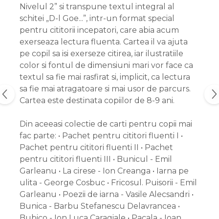
Nivelul 2” si transpune textul integral al
schitei „D-l Goe...”, intr-un format special
pentru cititorii incepatori, care abia acum
exerseaza lectura fluenta. Cartea il va ajuta
pe copil sa isi exerseze citirea, iar ilustratiile
color si fontul de dimensiuni mari vor face ca
textul sa fie mai rasfirat si, implicit, ca lectura
sa fie mai atragatoare si mai usor de parcurs.
Cartea este destinata copiilor de 8-9 ani.
Din aceeasi colectie de carti pentru copii mai
fac parte: • Pachet pentru cititori fluenti I •
Pachet pentru cititori fluenti II • Pachet
pentru cititori fluenti III • Bunicul - Emil
Garleanu • La cirese - Ion Creanga • Iarna pe
ulita - George Cosbuc • Fricosul. Puisorii - Emil
Garleanu • Poezii de iarna - Vasile Alecsandri •
Bunica - Barbu Stefanescu Delavrancea •
Bubico - Ion Luca Caragiale • Pacala - Ioan