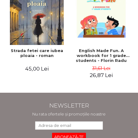
Strada fetei care iubea
English Made Fun. A
ploaia - roman
workbook for 1 grade
students - Florin Radu
Bortes
31,61 Lei
45,00 Lei
26,87 Lei
NEWSLETTER
Nu rata ofertele și promoțiile noastre