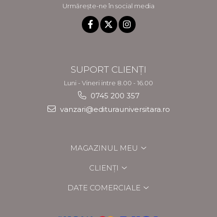
Urmărește-ne în social media
SUPORT CLIENȚI
Luni - Vineri intre 8.00 - 16.00
0745 200 357
vanzari@editurauniversitara.ro
MAGAZINUL MEU
CLIENȚI
DATE COMERCIALE