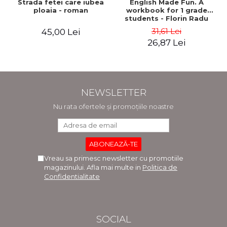
Strada fetei care iubea
English Made Fun. A
ploaia - roman
workbook for 1 grade
students - Florin Radu
Bortes
31,61 Lei
45,00 Lei
26,87 Lei
NEWSLETTER
Nu rata ofertele și promoțiile noastre
Vreau sa primesc newsletter cu promotiile
magazinului. Afla mai multe in
Politica de
Confidentialitate
SOCIAL