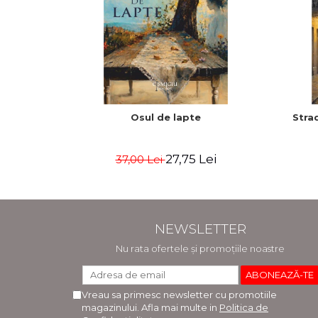
Osul de lapte
Strad
27,75 Lei
37,00 Lei
NEWSLETTER
Nu rata ofertele și promoțiile noastre
Vreau sa primesc newsletter cu promotiile
magazinului. Afla mai multe in
Politica de