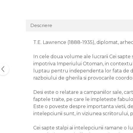
Descriere
T.E. Lawrence (1888-1935), diplomat, arheol
In cele doua volume ale lucrarii Cei sapte 
impotriva Imperiului Otoman, in contextul P
luptau pentru independenta lor fata de domi
razboiului de gherila si provocarile coordona
Desi este o relatare a campaniilor sale, ca
faptele traite, pe care le impleteste fabulo
Este o poveste despre importanta vietii, d
intelepciunii sunt, in viziunea scriitorului, p
Cei sapte stalpi ai intelepciunii ramane o l