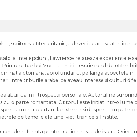
og, scriitor si ofiter britanic, a devenit cunoscut in intr
stalpi ai intelepciunii, Lawrence relateaza experientele sa
rimului Razboi Mondial. El isi descrie rolul de ofiter brit
natia otomana, aprofundand, pe langa aspectele militare, 
rii intre triburile arabe, ce aveau interese si culturi difer
rtea abunda in introspectii personale. Autorul ne surprind
s cu o parte romantata. Cititorul este initiat intr-o lume d
espre cum ne raportam la exterior si despre cum putem sa 
ietrele de temelie ale unei vieti trainice si linistite.
ucrare de referinta pentru cei interesati de istoria Orient