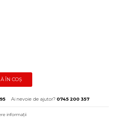
Ă ÎN COȘ
95
Ai nevoie de ajutor?
0745 200 357
re informații