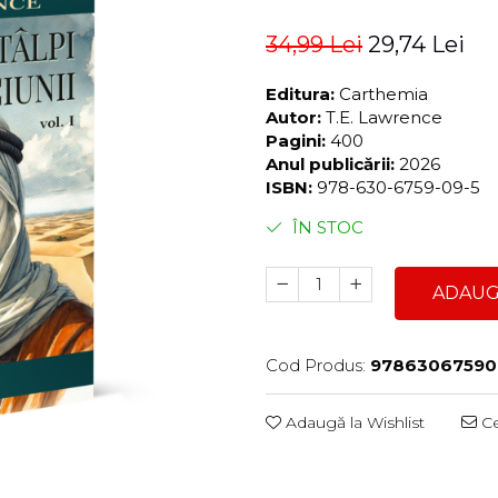
34,99 Lei
29,74 Lei
Editura:
Carthemia
Autor:
T.E. Lawrence
Pagini:
400
Anul publicării:
2026
ISBN:
978-630-6759-09-5
ÎN STOC
ADAUG
Cod Produs:
97863067590
Adaugă la Wishlist
Ce