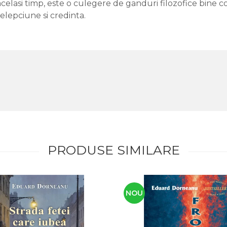
 acelasi timp, este o culegere de ganduri filozofice bine
telepciune si credinta.
PRODUSE SIMILARE
NOU