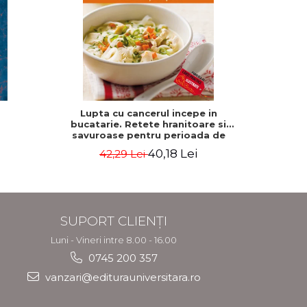
-5%
Lupta cu cancerul incepe in
500 de gh
bucatarie. Retete hranitoare si
savuroase pentru perioada de
tratament si recuperare - Rebecca
40,18 Lei
42,29 Lei
2
Katz, Mat Edelson
SUPORT CLIENȚI
Luni - Vineri intre 8.00 - 16.00
0745 200 357
vanzari@editurauniversitara.ro