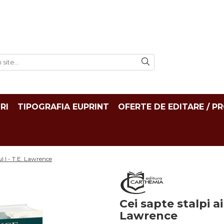
RI
TIPOGRAFIA EUPRINT
OFERTE DE EDITARE / P
ul I - T.E. Lawrence
Cei sapte stalpi ai
Lawrence