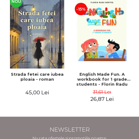
NOU
-15%
Strada fetei care iubea
English Made Fun. A
ploaia - roman
workbook for 1 grade
students - Florin Radu
Bortes
31,61 Lei
45,00 Lei
26,87 Lei
NEWSLETTER
Nu rata ofertele și promoțiile noastre