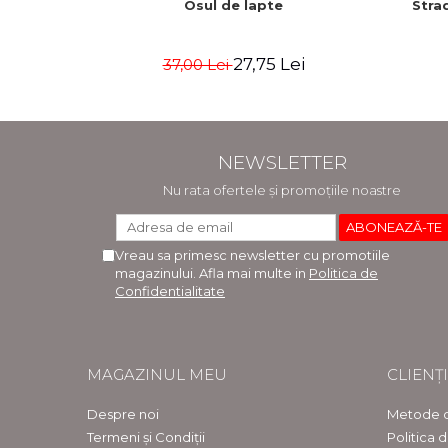
Osul de lapte
Strad
27,75 Lei
37,00 Lei
NEWSLETTER
Nu rata ofertele și promoțiile noastre
Vreau sa primesc newsletter cu promotiile
magazinului. Afla mai multe in
Politica de
Confidentialitate
MAGAZINUL MEU
CLIENȚI
Despre noi
Metode d
Termeni și Condiții
Politica 