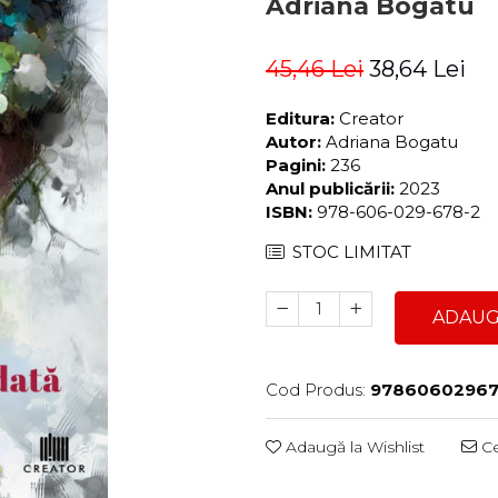
Adriana Bogatu
45,46 Lei
38,64 Lei
Editura:
Creator
Autor:
Adriana Bogatu
Pagini:
236
Anul publicării:
2023
ISBN:
978-606-029-678-2
STOC LIMITAT
ADAUG
Cod Produs:
9786060296
Adaugă la Wishlist
Ce