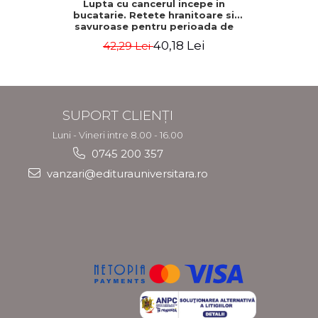
Lupta cu cancerul incepe in
500 de gh
bucatarie. Retete hranitoare si
savuroase pentru perioada de
tratament si recuperare - Rebecca
40,18 Lei
42,29 Lei
2
Katz, Mat Edelson
SUPORT CLIENȚI
Luni - Vineri intre 8.00 - 16.00
0745 200 357
vanzari@editurauniversitara.ro