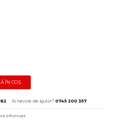
Ă ÎN COȘ
782
Ai nevoie de ajutor?
0745 200 357
re informații