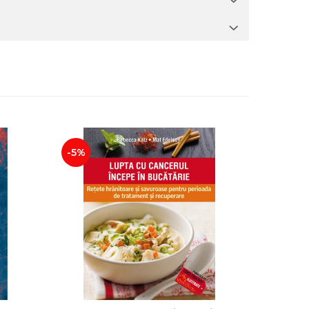
-5%
-5%