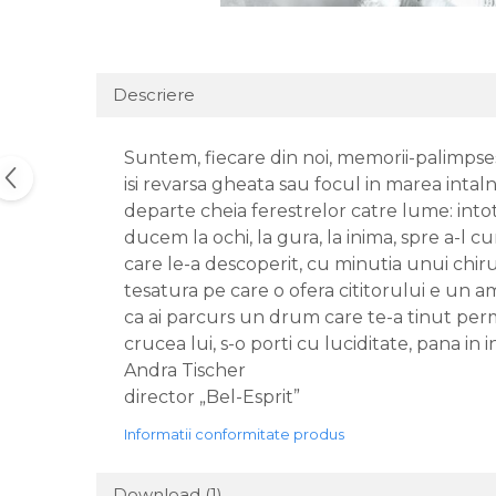
Descriere
Suntem, fiecare din noi, memorii-palimpses
isi revarsa gheata sau focul in marea intal
departe cheia ferestrelor catre lume: intot
ducem la ochi, la gura, la inima, spre a-l c
care le-a descoperit, cu minutia unui chirur
tesatura pe care o ofera cititorului e un am
ca ai parcurs un drum care te-a tinut perman
crucea lui, s-o porti cu luciditate, pana in 
Andra Tischer
director „Bel-Esprit”
Informatii conformitate produs
Download (1)