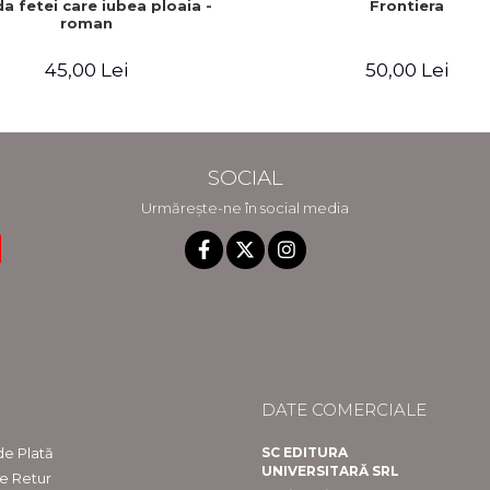
a fetei care iubea ploaia -
Frontiera
roman
45,00 Lei
50,00 Lei
SOCIAL
Urmărește-ne în social media
DATE COMERCIALE
e Plată
SC EDITURA
UNIVERSITARĂ SRL
de Retur