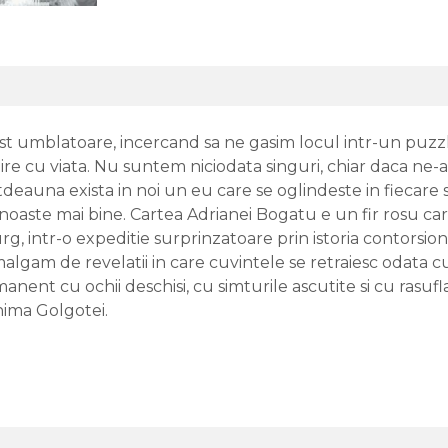
t umblatoare, incercand sa ne gasim locul intr-un puzzle
nire cu viata. Nu suntem niciodata singuri, chiar daca ne-
deauna exista in noi un eu care se oglindeste in fiecare 
unoaste mai bine. Cartea Adrianei Bogatu e un fir rosu care
g, intr-o expeditie surprinzatoare prin istoria contorsiona
algam de revelatii in care cuvintele se retraiesc odata cu u
ent cu ochii deschisi, cu simturile ascutite si cu rasuflare
inima Golgotei.