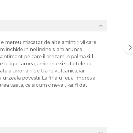
 mereu miscator de alte amintiri vii care
am inchide in noi insine si am arunca
sentiment pe care il asezam in palma si-l
 leaga carnea, amintirile si sufletele pe
ta a unor ani de traire vulcanica, iar
rzeala povestii. La finalul ei, ai impresia
a taiata, ca si cum cineva ti-ar fi dat