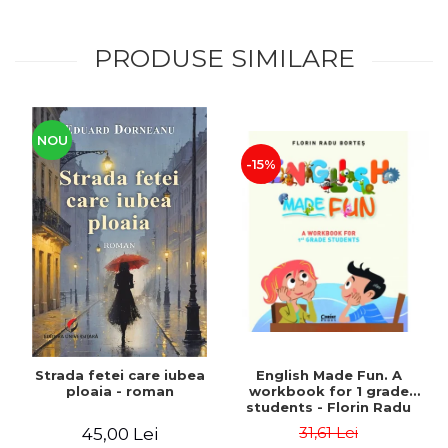
PRODUSE SIMILARE
NOU
-15%
Strada fetei care iubea
English Made Fun. A
ploaia - roman
workbook for 1 grade
students - Florin Radu
Bortes
31,61 Lei
45,00 Lei