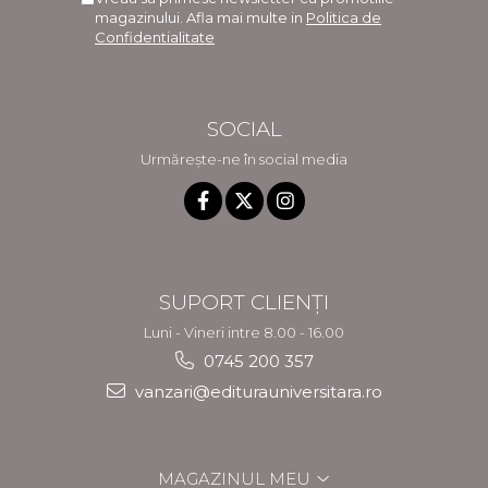
magazinului. Afla mai multe in
Politica de
Confidentialitate
SOCIAL
Urmărește-ne în social media
SUPORT CLIENȚI
Luni - Vineri intre 8.00 - 16.00
0745 200 357
vanzari@editurauniversitara.ro
MAGAZINUL MEU