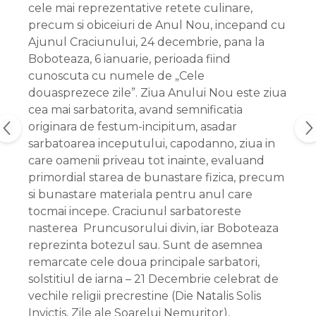
cele mai reprezentative retete culinare,
precum si obiceiuri de Anul Nou, incepand cu
Ajunul Craciunului, 24 decembrie, pana la
Boboteaza, 6 ianuarie, perioada fiind
cunoscuta cu numele de „Cele
douasprezece zile”. Ziua Anului Nou este ziua
cea mai sarbatorita, avand semnificatia
originara de festum-incipitum, asadar
sarbatoarea inceputului, capodanno, ziua in
care oamenii priveau tot inainte, evaluand
primordial starea de bunastare fizica, precum
si bunastare materiala pentru anul care
tocmai incepe. Craciunul sarbatoreste
nasterea Pruncusorului divin, iar Boboteaza
reprezinta botezul sau. Sunt de asemnea
remarcate cele doua principale sarbatori,
solstitiul de iarna – 21 Decembrie celebrat de
vechile religii precrestine (Die Natalis Solis
Invictis, Zile ale Soarelui Nemuritor),