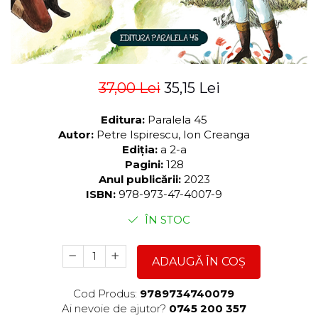
37,00 Lei
35,15 Lei
Editura:
Paralela 45
Autor:
Petre Ispirescu, Ion Creanga
Ediția:
a 2-a
Pagini:
128
Anul publicării:
2023
ISBN:
978-973-47-4007-9
ÎN STOC
ADAUGĂ ÎN COȘ
Cod Produs:
9789734740079
Ai nevoie de ajutor?
0745 200 357