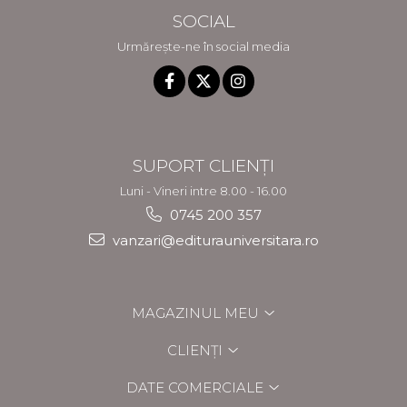
SOCIAL
Urmărește-ne în social media
SUPORT CLIENȚI
Luni - Vineri intre 8.00 - 16.00
0745 200 357
vanzari@editurauniversitara.ro
MAGAZINUL MEU
CLIENȚI
DATE COMERCIALE