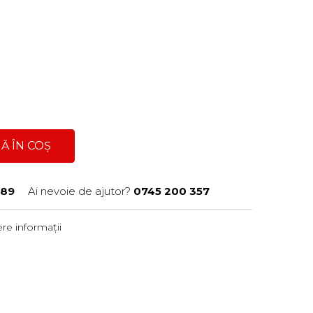
Ă ÎN COȘ
989
Ai nevoie de ajutor?
0745 200 357
re informații