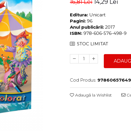
16,81 Lei
14,29 Lei
Editura:
Unicart
Pagini:
96
Anul publicării:
2017
ISBN:
978-606-576-498-9
STOC LIMITAT
ADAUG
Cod Produs:
9786065764
Adaugă la Wishlist
Ce