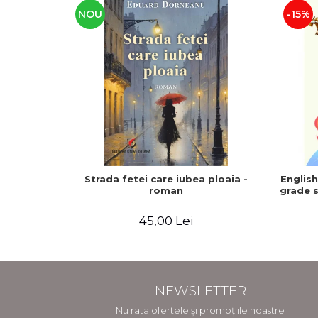
NOU
-15%
Strada fetei care iubea ploaia -
Englis
roman
grade s
45,00 Lei
NEWSLETTER
Nu rata ofertele și promoțiile noastre