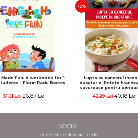
-5%
h Made Fun. A workbook for 1
Lupta cu cancerul incep
tudents - Florin Radu Bortes
bucatarie. Retete hranito
savuroase pentru perioa
tratament si recuperare - 
26,87 Lei
40,18 Lei
31,61 Lei
42,29 Lei
Katz, Mat Edelson
SOCIAL
Urmărește-ne în social media