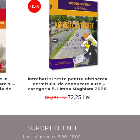
-15%
-5%
e in
Intrebari si teste pentru obtinerea
500 de gh
are si
permisului de conducere auto,
da de
categoria B. Limba Maghiara 2026.
Rebecca
Editie revizuita si adaugita
72,25 Lei
85,00 Lei
2
SUPORT CLIENȚI
Luni - Vineri intre 8.00 - 16.00