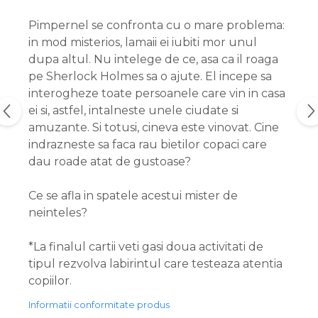
Pimpernel se confronta cu o mare problema:
in mod misterios, lamaii ei iubiti mor unul
dupa altul. Nu intelege de ce, asa ca il roaga
pe Sherlock Holmes sa o ajute. El incepe sa
interogheze toate persoanele care vin in casa
ei si, astfel, intalneste unele ciudate si
amuzante. Si totusi, cineva este vinovat. Cine
indrazneste sa faca rau bietilor copaci care
dau roade atat de gustoase?
Ce se afla in spatele acestui mister de
neinteles?
*La finalul cartii veti gasi doua activitati de
tipul rezvolva labirintul care testeaza atentia
copiilor.
Informatii conformitate produs