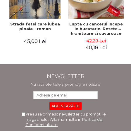
Strada fetei care iubea
Lupta cu cancerul incepe
ploaia - roman
in bucatarie. Retete
hranitoare si savuroase
pentru perioada de
42,29 Lei
45,00 Lei
tratament si recuperare -
40,18 Lei
Rebecca Katz, Mat
Edelson
NEWSLETTER
Nu rata ofertele și promoțiile noastre
Vreau sa primesc newsletter cu promotiile
magazinului. Afla mai multe in
Politica de
Confidentialitate