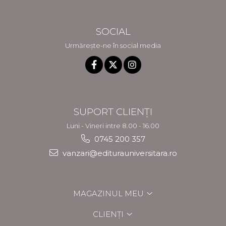
SOCIAL
Urmărește-ne în social media
SUPORT CLIENȚI
Luni - Vineri intre 8.00 - 16.00
0745 200 357
vanzari@editurauniversitara.ro
MAGAZINUL MEU
CLIENȚI