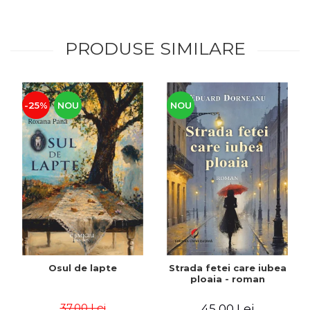
PRODUSE SIMILARE
-25%
NOU
NOU
Osul de lapte
Strada fetei care iubea
ploaia - roman
37,00 Lei
45,00 Lei