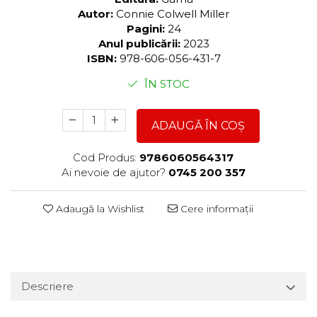
Autor:
Connie Colwell Miller
Pagini:
24
Anul publicării:
2023
ISBN:
978-606-056-431-7
ÎN STOC
ADAUGĂ ÎN COȘ
Cod Produs:
9786060564317
Ai nevoie de ajutor?
0745 200 357
Adaugă la Wishlist
Cere informații
Descriere