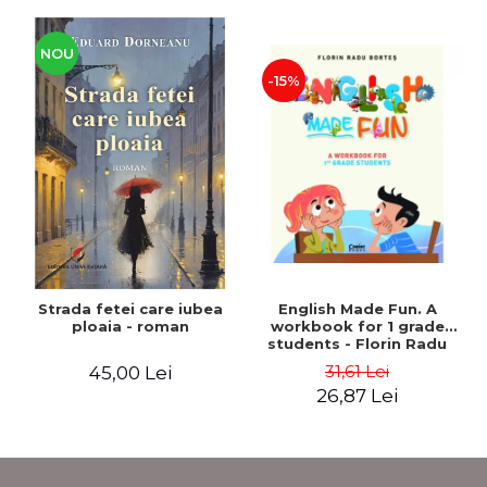
NOU
-15%
Strada fetei care iubea
English Made Fun. A
ploaia - roman
workbook for 1 grade
students - Florin Radu
Bortes
31,61 Lei
45,00 Lei
26,87 Lei