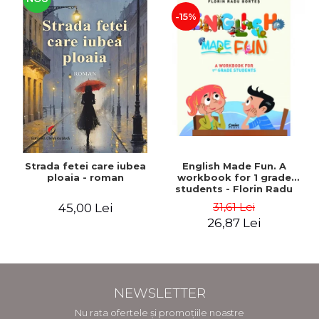
-15%
Strada fetei care iubea
English Made Fun. A
ploaia - roman
workbook for 1 grade
students - Florin Radu
Bortes
31,61 Lei
45,00 Lei
26,87 Lei
NEWSLETTER
Nu rata ofertele și promoțiile noastre