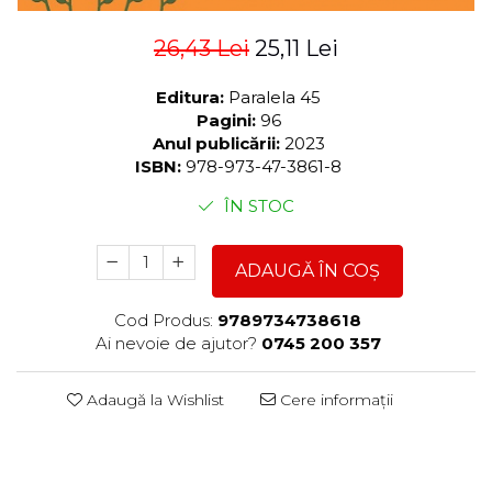
26,43 Lei
25,11 Lei
Editura:
Paralela 45
Pagini:
96
Anul publicării:
2023
ISBN:
978-973-47-3861-8
ÎN STOC
ADAUGĂ ÎN COȘ
Cod Produs:
9789734738618
Ai nevoie de ajutor?
0745 200 357
Adaugă la Wishlist
Cere informații