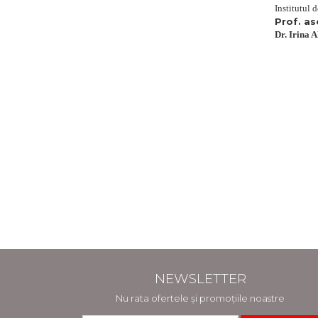
Institutul
Prof. a
Dr. Irina A
NEWSLETTER
Nu rata ofertele și promoțiile noastre