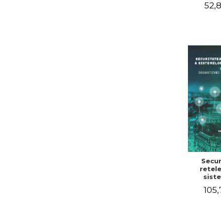
Convent
52,8
Viena 
van
internat
mar
Secur
retele
sist
infor
105,
Implem
directiv
Rom
Volum