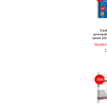
Cod
procedur
Iunie 20
spirala
60,90 
ingrijita
univ. 
L
Lup
-15%