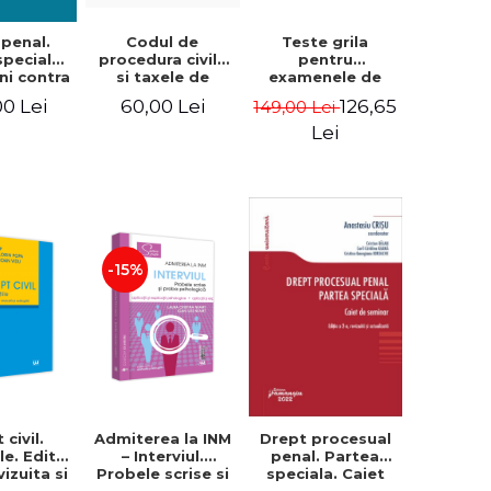
Codul de
Teste grila
 penal.
procedura civila
pentru
speciala.
si taxele de
examenele de
uni contra
timbru.
admitere in
itatii,
60,00 Lei
126,65
00 Lei
149,00 Lei
Actualizat la 15
avocatura si
nfaptuirii
mai 2026.
magistratura.
iei, de
Lei
Spiralat
Drept civil. Drept
ie si de
procesual civil.
. Editia a
Drept penal.
 Teodor
Drept procesual
-Sabau
penal. Editia a
VII-a, revazuta si
adaugita - Malina
-15%
Tebies
Drept procesual
 civil.
Admiterea la INM
penal. Partea
le. Editia
– Interviul.
speciala. Caiet
evizuita si
Probele scrise si