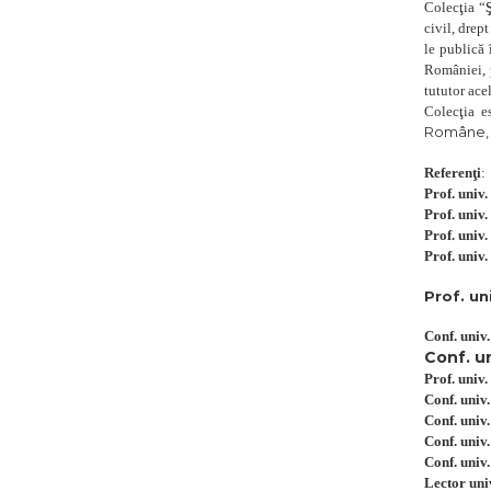
Colecţia “
civil, drep
le publică
României, p
tututor ace
Colecţia 
Române
Referenţi
:
Prof. univ
Prof. uni
Prof. uni
Prof. uni
Prof. un
Conf. uni
Conf. un
Prof. univ
Conf. univ
Conf. univ
Conf. univ
Conf. univ.
Lector uni