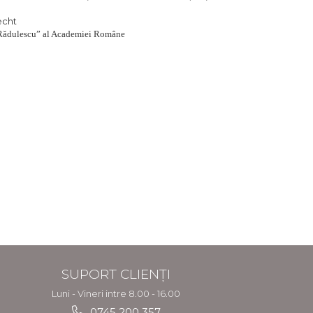
echt
ei Rădulescu” al Academiei Române
SUPORT CLIENȚI
Luni - Vineri intre 8.00 - 16.00
0745 200 357