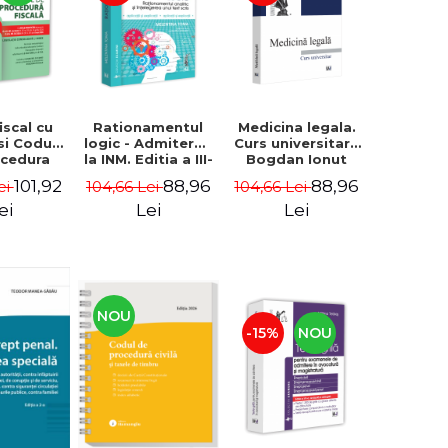
iscal cu
Rationamentul
Medicina legala.
si Codul
logic - Admiterea
Curs universitar -
ocedura
la INM. Editia a III-
Bogdan Ionut
 Mai 2026
a, revazuta si
Malinescu
101,92
88,96
88,96
ei
104,66 Lei
104,66 Lei
adaugita
Rationament
ei
Lei
Lei
analitic,
rationament
logic si
intelegerea unui
text scris -
aplicatii si
NOU
explicatii -
-15%
NOU
Melentina Toma