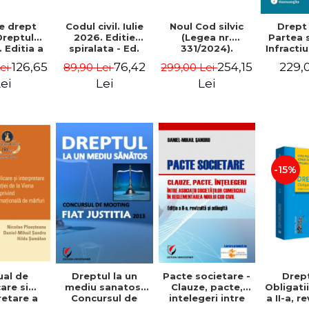
e drept
Codul civil. Iulie
Noul Cod silvic
Drept
 Dreptul
2026. Editie
(Legea nr.
Partea 
. Editia a
spiralata - Ed.
331/2024).
Infracti
vazuta si
ingrijita de: Prof.
Comentarii.
autor
126,65
76,42
254,15
229,
Lei
89,90 Lei
299,00 Lei
a - Emese
univ. dr. Dan
Explicatii.
contra i
, Marieta
Lupascu
Corelari
justit
ei
Lei
Lei
 Marius
legislative
corupt
e, Oana
interne si
serviciu
, Lucia
unionale.
II-a -
, Adina R.
Retrocedarea
Manea
 Cristina
terenurilor
ruta
forestiere - Oliviu
, Cristin
Puie
-15%
al de
Dreptul la un
Pacte societare -
Drept
are si
mediu sanatos.
Clauze, pacte,
Obligatii
retare a
Concursul de
intelegeri intre
a II-a, r