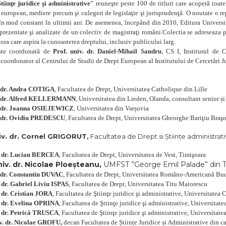
Ştiinţe juridice şi administrative
” reuneşte peste 100 de titluri care acoperă toat
t european, mediere precum şi culegeri de legislaţie şi jurisprudenţă. O noutate o r
 în mod constant în ultimii ani. De asemenea, începând din 2010, Editura Universi
rezentate şi analizate de un colectiv de magistraţi români.Colectia se adreseaza pro
lora care aspira la cunoasterea dreptului, inclusiv publicului larg.
este coordonată de
Prof. univ. dr. Daniel-Mihail Sandru
, CS I, Institurul de 
,
coordonator al Centrului de Studii de Drept European al Institutului de Cercetări
. dr. Andra COTIGA
, Facultatea de Drept, Universitatea Catholique din Lille
v. dr. Alfred KELLERMANN
, Universitatea din Lieden, Olanda, consultant senior și
v. dr. Joanna OSIEJEWICZ
, Universitatea din Varșovia
v. dr. Ovidiu PREDESCU
, Facultatea de Drept, Universitatea Gheorghe Bariţiu Braş
iv. dr. Cornel GRIGORUT,
Facultatea de Drept si Ştiinţe administrat
v. dr. Lucian BERCEA
, Facultatea de Drept, Universitatea de Vest, Timişoara
iv. dr. Nicolae Ploeșteanu,
UMFST ”George Emil Palade” din 
. dr. Constantin DUVAC
, Facultatea de Drept, Universitatea Româno-Americană Buc
. dr. Gabriel Liviu ISPAS
, Facultatea de Drept, Universitatea Titu Maiorescu
. dr. Cristian JORA
, Facultatea de Ştiinţe juridice şi administrative, Universitatea
. dr. Evelina OPRINA
, Facultatea de Ştiinţe juridice şi administrative, Universitat
 dr.
Petrică TRUSCA
, Facultatea de Ştiinţe juridice şi administrative, Universitat
v. dr. Nicolae GROFU,
decan Facultatea de Științe Juridice și Administrative din cad