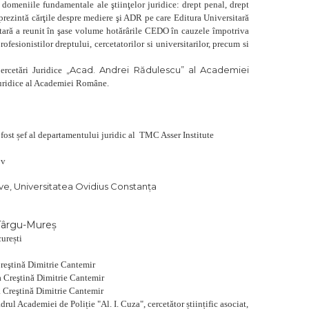
e domeniile fundamentale ale ştiinţelor juridice:
drept penal,
drept
Victor Vaduva
eprezintă cărţile despre mediere şi ADR pe care Editura Universitară
tară a reunit în şase volume hotărârile CEDO în cauzele împotriva
fesionistilor dreptului, cercetatorilor si universitarilor, precum si
„Acad. Andrei Rădulescu” al Academiei
Cercetări Juridice
 Juridice al Academiei Române.
 fost șef al departamentului juridic al TMC Asser Institute
ov
ive, Universitatea Ovidius Constanţa
Târgu-Mureș
urești
 Creştină Dimitrie Cantemir
ea Creştină Dimitrie Cantemir
ea Creştină Dimitrie Cantemir
rul Academiei de Poliție "Al. I. Cuza", cercetător științific asociat,