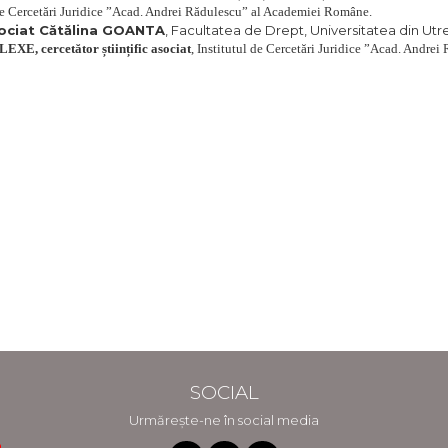
 de Cercetări Juridice ”Acad. Andrei Rădulescu” al Academiei Române.
sociat Cătălina GOANTA
, Facultatea de Drept, Universitatea din Utr
LEXE, cercetător științific asociat
, Institutul de Cercetări Juridice ”Acad. Andr
SOCIAL
Urmărește-ne în social media