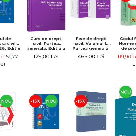
ul de
Fise de drept
Codul f
Curs de drept
a civila.
civil. Volumul I.
Norme 
civil. Partea
26. Editie
Partea generala.
de pr
generala. Editia a
ta - Ed.
Volumul II.
fiscala.
III-a, revizuita si
51,77
465,00 Lei
129,00 Lei
Lei
119,90 L
 de: Prof.
Obligatiile. Editia
adaugita -
dr. Dan
a IX-a, revizuita si
Gabriel Boroi ,
ei
L
ascu
adaugita -
Carla Alexandra
Gabriel Boroi,
Anghelescu
Carla Alexandra
Anghelescu,
Ioana Nicolae
NOU
NOU
-15%
NOU
-15%