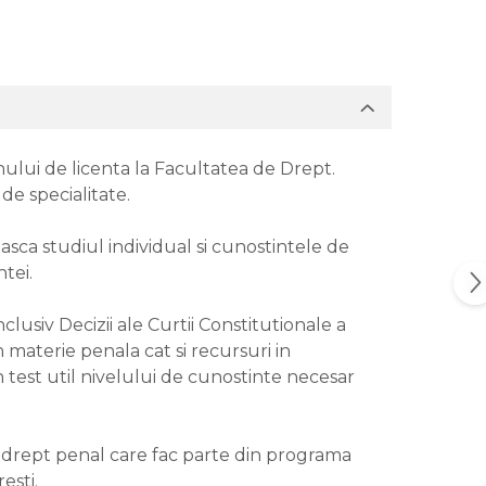
nului de licenta la Facultatea de Drept.
de specialitate.
asca studiul individual si cunostintele de
ntei.
clusiv Decizii ale Curtii Constitutionale a
n materie penala cat si recursuri in
un test util nivelului de cunostinte necesar
e drept penal care fac parte din programa
esti.