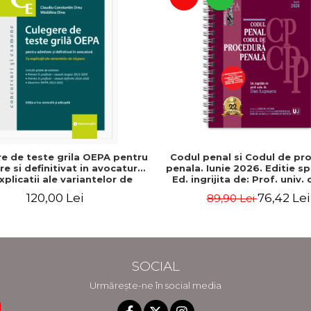
e de teste grila OEPA pentru
Codul penal si Codul de pr
e si definitivat in avocatura.
penala. Iunie 2026. Editie sp
xplicatii ale variantelor de
Ed. ingrijita de: Prof. univ.
s. Editia a III-a, revizuita si
Lupascu
120,00 Lei
76,42 Lei
89,90 Lei
a - Claudiu Constantin Dinu,
Madalina Dinu
SOCIAL
Urmărește-ne în social media