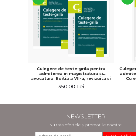
Culegere de teste-grila pentru
Culeger
admiterea in magistratura si
admiter
avocatura. Editia a VII-a, revizuita si
Cu e
adaugita - Ioan-Paul Chis, Cristinel
raspun
350,00 Lei
Ghigheci, Victor Vaduva, Madalina
adaugit
Dinu, Tudor Vlad Radulescu
NEWSLETTER
Nu rata ofertele și promoțiile noastre