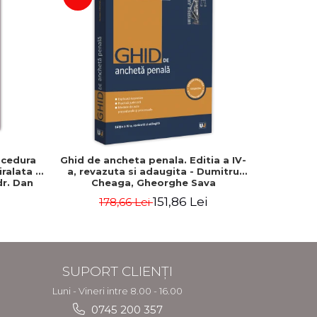
-15%
ocedura
Ghid de ancheta penala. Editia a IV-
Codul d
iralata -
a, revazuta si adaugita - Dumitru
2026. Edi
 dr. Dan
Cheaga, Gheorghe Sava
de: Pr
151,86 Lei
178,66 Lei
6
SUPORT CLIENȚI
Luni - Vineri intre 8.00 - 16.00
0745 200 357