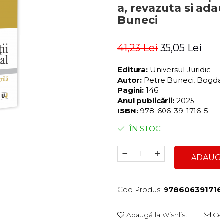
a, revazuta si ad
Buneci
41,23 Lei
35,05 Lei
Editura:
Universul Juridic
Autor:
Petre Buneci, Bogd
Pagini:
146
Anul publicării:
2025
ISBN:
978-606-39-1716-5
ÎN STOC
ADAUG
Cod Produs:
97860639171
Adaugă la Wishlist
Ce