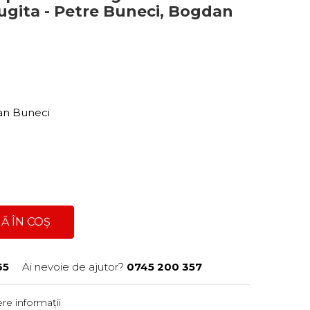
augita - Petre Buneci, Bogdan
an Buneci
Ă ÎN COȘ
65
Ai nevoie de ajutor?
0745 200 357
re informații