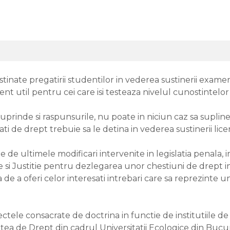
tinate pregatirii studentilor in vederea sustinerii exame
nt util pentru cei care isi testeaza nivelul cunostintelor 
prinde si raspunsurile, nu poate in niciun caz sa supline
ati de drept trebuie sa le detina in vederea sustinerii lice
 de ultimele modificari intervenite in legislatia penala, in
ie si Justitie pentru dezlegarea unor chestiuni de drept i
ea de a oferi celor interesati intrebari care sa reprezinte 
ctele consacrate de doctrina in functie de institutiile d
tea de Drept din cadrul Universitatii Ecologice din Bucur