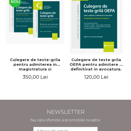
NOU
Culegere de teste-grila
Culegere de teste grila
pentru admiterea in
OEPA pentru admitere si
magistratura si
definitivat in avocatura.
avocatura. Editia a VII-a,
Cu explicatii ale
350,00 Lei
120,00 Lei
revizuita si adaugita -
variantelor de raspuns.
Ioan-Paul Chis, Cristinel
Editia a III-a, revizuita si
Ghigheci, Victor Vaduva,
adaugita - Claudiu
Madalina Dinu, Tudor
Constantin Dinu,
Vlad Radulescu
Madalina Dinu
NEWSLETTER
Nu rata ofertele și promoțiile noastre