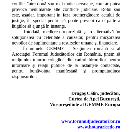
conflict între două sau mai multe persoane, care ar putea
provoca nenumărate alte conflicte judiciare. Rolul său
este, aşadar, important în faza premergătoare actului de
justiţie, în special pentru că poate preveni ca o parte a
litigiilor să ajungă în instanţe.
Totodată, medierea reprezintă şi o alternativă în
soluţionarea cu celeritate a cauzelor, pentru micşorarea
nevoilor de suplimentare a resurselor umane şi financiare.
În numele GEMME – Secţiunea română şi al
Asociaţiei Forumul Judecătorilor din România, ţinem să
mulţumim tuturor colegilor din cadrul birourilor pentru
informare şi relaţii publice de la instanţele contactate,
pentru bunăvoinţa manifestată şi promptitudinea
răspunsurilor.
Dragoş Călin, judecător,
Curtea de Apel Bucureşti,
Vicepreşedinte al GEMME Europa
www.forumuljudecatorilor.ro
www.hotararicedo.ro