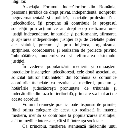
litigiilor.
Asociaţia Forumul Judecătorilor din România,
persoană juridică de drept privat, independentă, nonprofit,
neguvernamentală şi apolitică, asociaţie profesională a
judecătorilor,
îş
i propune să contribuie la progresul
societăţii prin acţiuni ce au drept scop realizarea unei
justiţii independente, imparţiale şi performante, afirmarea
şi apărarea independenţei justiţiei faţă de celelalte puteri
ale statului, precum şi prin iniţierea, organizarea,
sprijinirea, coordonarea şi realizarea de proiecte privind
îmbunătăţirea, modernizarea şi reformarea sistemului
justiţiei.
În vederea popularizării medierii şi cunoaşterii
practicilor instanţelor judecătoreşti, cele două asociaţii au
solicitat tuturor tribunalelor din România să comunice
acordurile încheiate ca rezultat al medierii, precum şi
hotărârile judecătoreşti pronunţate de tribunale şi
judecătoriile din raza lor teritorială, prin care s‑a luat act de
aceste acorduri.
Volumul reuneşte practic toate răspunsurile primite,
fiind prima culegere de acest tip realizată în materia
medierii, menită să contribuie la popularizarea instituţiei,
atât în mediile interesate, cât şi în întreaga societate.
Ca principiu, medierea atenuează rădăcinile unui