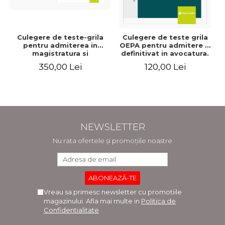
Culegere de teste-grila
Culegere de teste grila
pentru admiterea in
OEPA pentru admitere si
magistratura si
definitivat in avocatura.
avocatura. Editia a VII-a,
Cu explicatii ale
350,00 Lei
120,00 Lei
revizuita si adaugita -
variantelor de raspuns.
Ioan-Paul Chis, Cristinel
Editia a III-a, revizuita si
Ghigheci, Victor Vaduva,
adaugita - Claudiu
Madalina Dinu, Tudor
Constantin Dinu,
Vlad Radulescu
Madalina Dinu
NEWSLETTER
Nu rata ofertele și promoțiile noastre
Vreau sa primesc newsletter cu promotiile
magazinului. Afla mai multe in
Politica de
Confidentialitate