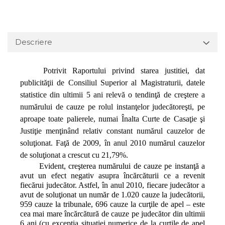
Descriere
Potrivit Raportului privind starea justitiei, dat
publicităţii de Consiliul Superior al Magistraturii, datele
statistice din ultimii 5 ani relevă o tendinţă de creştere a
numărului de cauze pe rolul instanţelor judecătoreşti, pe
aproape toate palierele, numai Înalta Curte de Casaţie şi
Justiţie menţinând relativ constant numărul cauzelor de
soluţionat. Faţă de 2009, în anul 2010 numărul cauzelor
de soluţionat a crescut cu 21,79%.
Evident, creşterea numărului de cauze pe instanţă a
avut un efect negativ asupra încărcăturii ce a revenit
fiecărui judecător. Astfel, în anul 2010, fiecare judecător a
avut de soluţionat un număr de 1.020 cauze la judecătorii,
959 cauze la tribunale, 696 cauze la curţile de apel – este
cea mai mare încărcătură de cauze pe judecător din ultimii
6 ani (cu excepţia situaţiei numerice de la curţile de apel