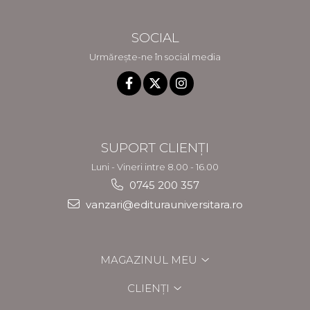
SOCIAL
Urmărește-ne în social media
SUPORT CLIENȚI
Luni - Vineri intre 8.00 - 16.00
0745 200 357
vanzari@editurauniversitara.ro
MAGAZINUL MEU
CLIENȚI