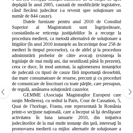
depăşită în anul 2005, cauzată de modificările legislative,
când fiecărui judecător i‑a revenit spre soluţionare un
număr de 844 cauze).
Datele furnizate pentru anul 2010 de Consiliul
Superior al Magistraturii sunt îngrijorătoare,
constatându‑se reticenţa justiţiabililor în a recurge la
procedura medierii, ca metodă alternativă de soluţionare a
litigiilor (în anul 2010 instanţele au încuviinţat doar 258 de
medieri în timpul proceselor), ca de altfel şi la procedura
administrării probelor de către avocaţi (existenţa în
legislaţie de mai mulţi ani, dar neutilizată până în prezent),
ceea ce duce, în mod automat, la aglomerarea instanţelor
de judecată cu tipuri de cauze fără importanţă deosebită,
dar mare consumatoare de resurse, precum şi cu proceduri
de comunicare de înscrisuri cu toate părţile, care presupun,
de regulă, amânarea soluţionării cauzelor.
GEMME (Asociaţia Magistraţilor Europeni care
susţin Medierea), cu sediul la Paris, Cour de Cassation, 5,
Quai de l’horloge, Franta, este reprezentată în România
printr‑o secţiune naţională, care a început să îşi desfăşoare
activitatea în luna ianuarie 2010, din iniţiativa
judecătorilor de la mai multe instanţe din ţară, interesaţi în
promovarea medierii ca mijloc alternativ de soluţionare a