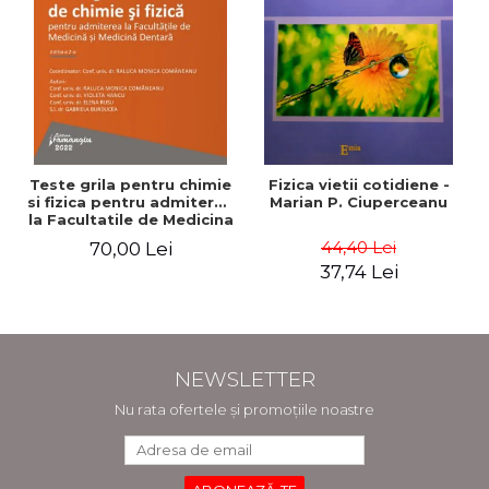
Teste grila pentru chimie
Fizica vietii cotidiene -
si fizica pentru admiterea
Marian P. Ciuperceanu
la Facultatile de Medicina
si Medicina Dentara.
44,40 Lei
70,00 Lei
Editia a II-a - Raluca
37,74 Lei
Monica Comaneanu,
Violeta Hancu, Elena
Rusu, Gabriela Burducea
NEWSLETTER
Nu rata ofertele și promoțiile noastre