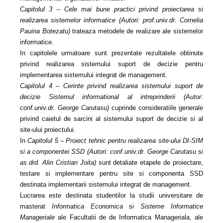
Capitolul 3 – Cele mai bune practici privind proiectarea si
realizarea sistemelor informatice (Autori: prof.univ.dr. Cornelia
Pauina Botezatu)
trateaza metodele de realizare ale sistemelor
informatice.
In capitolele urmatoare sunt prezentate rezultatele obtinute
privind realizarea sistemului suport de decizie pentru
implementarea sistemului integrat de management.
Capitolul 4 – Cerinte privind realizarea sistemului suport de
decizie Sistemul informational al intreprinderii
(Autor:
conf.univ.dr. George Carutasu)
cuprinde consideratiile generale
privind caietul de sarcini al sistemului suport de decizie si al
site-ului proiectului.
In
Capitolul 5 – Proiect tehnic pentru realizarea site-ului DI-SIM
si a componentei SSD
(Autori: conf.univ.dr. George Carutasu si
as.drd. Alin Cristian Joita)
sunt detaliate etapele de proiectare,
testare si implementare pentru site si componenta SSD
destinata implementarii sistemului integrat de management.
Lucrarea este destinata studentilor la studii universitare de
masterat
Informatica Economica
si
Sisteme Informatice
Manageriale
ale Facultatii de de Informatica Manageriala, ale