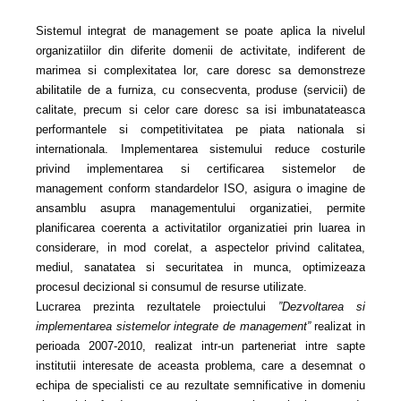
Sistemul integrat de management se poate aplica la nivelul
organizatiilor din diferite domenii de activitate, indiferent de
marimea si complexitatea lor, care doresc sa demonstreze
abilitatile de a furniza, cu consecventa, produse (servicii) de
calitate, precum si celor care doresc sa isi imbunatateasca
performantele si competitivitatea pe piata nationala si
internationala. Implementarea sistemului reduce costurile
privind imple­mentarea si certificarea sistemelor de
management conform standardelor ISO, asigura o imagine de
ansamblu asupra managementului organizatiei, permite
planificarea coerenta a activitatilor organizatiei prin luarea in
considerare, in mod corelat, a aspectelor privind calitatea,
mediul, sanatatea si securitatea in munca, optimizeaza
procesul decizional si consumul de resurse utilizate.
Lucrarea prezinta rezultatele proiectului
”Dezvoltarea si
implemen­tarea sistemelor integrate de management”
realizat in
perioada 2007-2010, realizat intr-un parteneriat intre sapte
institutii interesate de aceasta problema, care a desemnat o
echipa de specialisti ce au rezultate semnificative in domeniu