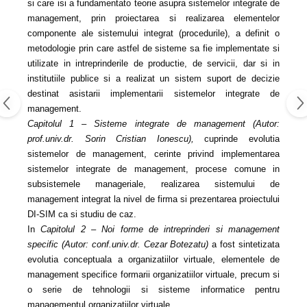
si care isi a fundamentato teorie asupra sistemelor integrate de
management, prin proiectarea si realizarea elementelor
componente ale sistemului integrat (procedurile), a definit o
metodologie prin care astfel de sisteme sa fie implementate si
utilizate in intreprinderile de productie, de servicii, dar si in
institutiile publice si a realizat un sistem suport de decizie
destinat asistarii implementarii sistemelor integrate de
management.
Capitolul 1 – Sisteme integrate de management (Autor:
prof.univ.dr. Sorin Cristian Ionescu),
cuprinde evolutia
sistemelor de management, cerinte privind implementarea
sistemelor integrate de management, procese comune in
subsistemele manageriale, realizarea sistemului de
management integrat la nivel de firma si prezentarea proiectului
DI-SIM ca si studiu de caz.
In
Capitolul 2 – Noi forme de intreprinderi si management
specific (Autor: conf.univ.dr. Cezar Botezatu)
a fost sintetizata
evolutia conceptuala a organizatiilor virtuale, elementele de
management specifice formarii organizatiilor virtuale, precum si
o serie de tehnologii si sisteme informatice pentru
managementul organizatiilor virtuale.