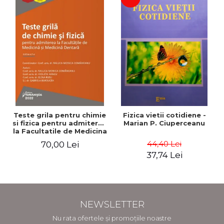
Teste grila pentru chimie
Fizica vietii cotidiene -
si fizica pentru admiterea
Marian P. Ciuperceanu
la Facultatile de Medicina
si Medicina Dentara.
44,40 Lei
70,00 Lei
Editia a II-a - Raluca
37,74 Lei
Monica Comaneanu,
Violeta Hancu, Elena
Rusu, Gabriela Burducea
NEWSLETTER
Nu rata ofertele și promoțiile noastre