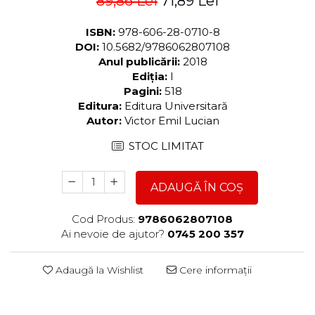
89,86 Lei
71,89 Lei
ISBN:
978-606-28-0710-8
DOI:
10.5682/9786062807108
Anul publicării:
2018
Ediția:
I
Pagini:
518
Editura:
Editura Universitară
Autor:
Victor Emil Lucian
STOC LIMITAT
ADAUGĂ ÎN COȘ
Cod Produs:
9786062807108
Ai nevoie de ajutor?
0745 200 357
Adaugă la Wishlist
Cere informații