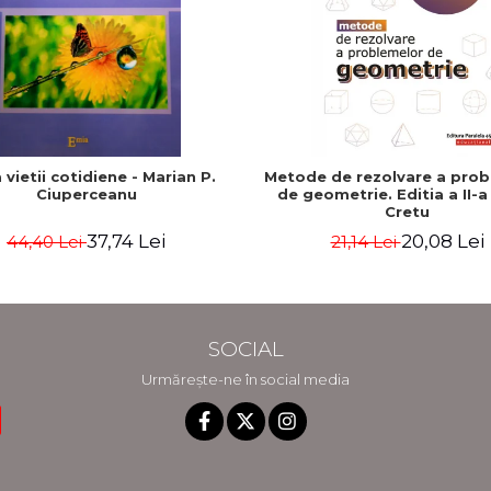
a vietii cotidiene - Marian P.
Metode de rezolvare a prob
Ciuperceanu
de geometrie. Editia a II-a 
Cretu
37,74 Lei
20,08 Lei
44,40 Lei
21,14 Lei
SOCIAL
Urmărește-ne în social media