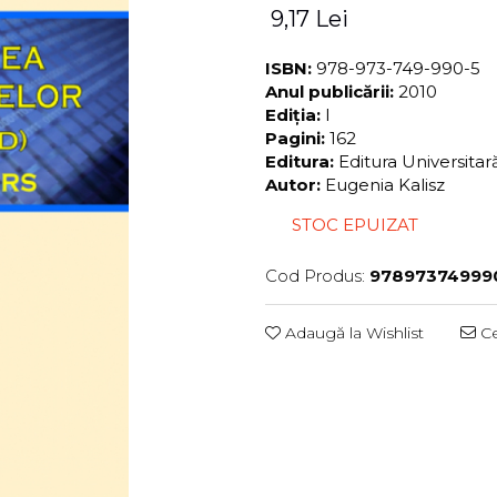
9,17 Lei
ISBN:
978-973-749-990-5
Anul publicării:
2010
Ediția:
I
Pagini:
162
Editura:
Editura Universita
Autor:
Eugenia Kalisz
STOC EPUIZAT
Cod Produs:
97897374999
Adaugă la Wishlist
Ce