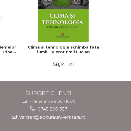
lemelor
Clima si tehnologia schimba fata
Viitorul 
- Irina
lumii - Victor Emil Lucian
Fiinta p
58,14 Lei
SUPORT CLIENȚI
Luni - Vineri intre 8.00 - 16.00
0745 200 357
vanzari@editurauniversitara.ro