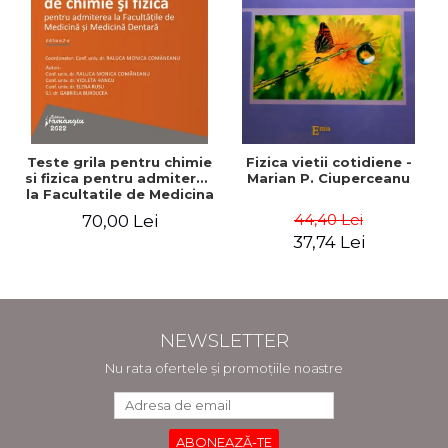
Teste grila pentru chimie
Fizica vietii cotidiene -
si fizica pentru admiterea
Marian P. Ciuperceanu
la Facultatile de Medicina
si Medicina Dentara.
44,40 Lei
70,00 Lei
Editia a II-a - Raluca
37,74 Lei
Monica Comaneanu,
Violeta Hancu, Elena
Rusu, Gabriela Burducea
NEWSLETTER
Nu rata ofertele și promoțiile noastre