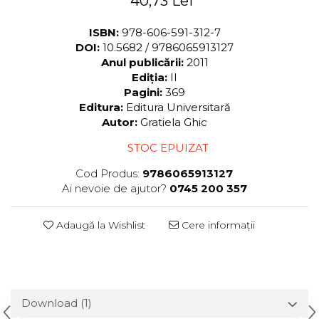
40,73 Lei
ISBN:
978-606-591-312-7
DOI:
10.5682 / 9786065913127
Anul publicării:
2011
Ediția:
II
Pagini:
369
Editura:
Editura Universitară
Autor:
Gratiela Ghic
STOC EPUIZAT
Cod Produs:
9786065913127
Ai nevoie de ajutor?
0745 200 357
Adaugă la Wishlist
Cere informații
Download (1)