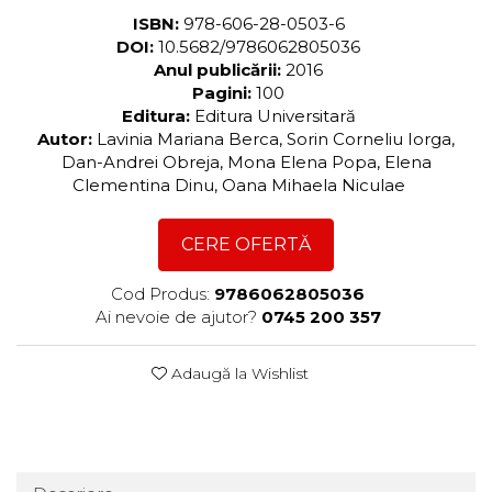
ISBN:
978-606-28-0503-6
DOI:
10.5682/9786062805036
Anul publicării:
2016
Pagini:
100
Editura:
Editura Universitară
Autor:
Lavinia Mariana Berca, Sorin Corneliu Iorga,
Dan-Andrei Obreja, Mona Elena Popa, Elena
Clementina Dinu, Oana Mihaela Niculae
CERE OFERTĂ
Cod Produs:
9786062805036
Ai nevoie de ajutor?
0745 200 357
Adaugă la Wishlist