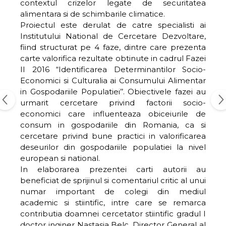
contextul crizelor legate de securitatea
alimentara si de schimbarile climatice.
Proiectul este derulat de catre specialisti ai
Institutului National de Cercetare Dezvoltare,
fiind structurat pe 4 faze, dintre care prezenta
carte valorifica rezultate obtinute in cadrul Fazei
II 2016 “Identificarea Determinantilor Socio-
Economici si Culturalia ai Consumului Alimentar
in Gospodariile Populatiei’’. Obiectivele fazei au
urmarit cercetare privind factorii socio-
economici care influenteaza obiceiurile de
consum in gospodariile din Romania, ca si
cercetare privind bune practici in valorificarea
deseurilor din gospodariile populatiei la nivel
european si national.
In elaborarea prezentei carti autorii au
beneficiat de sprijinul si comentariul critic al unui
numar important de colegi din mediul
academic si stiintific, intre care se remarca
contributia doamnei cercetator stiintific gradul I
doctor inginer Nastasia Belc, Director General al