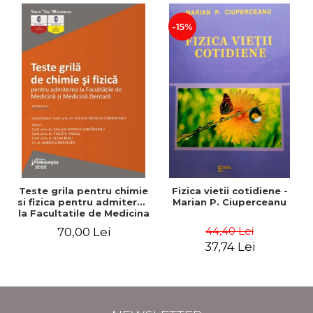
-15%
Teste grila pentru chimie
Fizica vietii cotidiene -
si fizica pentru admiterea
Marian P. Ciuperceanu
la Facultatile de Medicina
si Medicina Dentara.
44,40 Lei
70,00 Lei
Editia a II-a - Raluca
37,74 Lei
Monica Comaneanu,
Violeta Hancu, Elena
Rusu, Gabriela Burducea