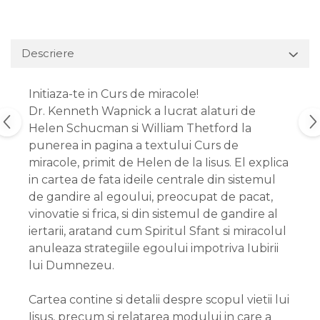
Descriere
Initiaza-te in Curs de miracole!
Dr. Kenneth Wapnick a lucrat alaturi de
Helen Schucman si William Thetford la
punerea in pagina a textului Curs de
miracole, primit de Helen de la Iisus. El explica
in cartea de fata ideile centrale din sistemul
de gandire al egoului, preocupat de pacat,
vinovatie si frica, si din sistemul de gandire al
iertarii, aratand cum Spiritul Sfant si miracolul
anuleaza strategiile egoului impotriva Iubirii
lui Dumnezeu.
Cartea contine si detalii despre scopul vietii lui
Iisus, precum si relatarea modului in care a