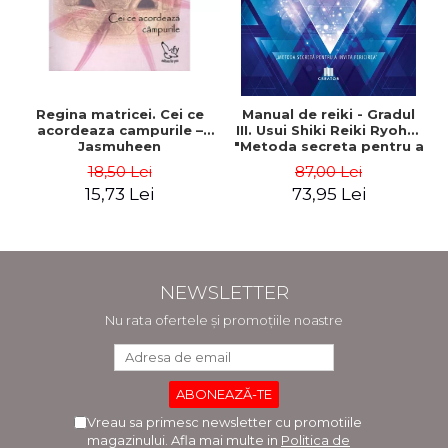
Regina matricei. Cei ce
Manual de reiki - Gradul
acordeaza campurile –
III. Usui Shiki Reiki Ryoho.
Jasmuheen
"Metoda secreta pentru a
invita fericirea" - Nita
18,50 Lei
87,00 Lei
Mocanu
15,73 Lei
73,95 Lei
NEWSLETTER
Nu rata ofertele și promoțiile noastre
Vreau sa primesc newsletter cu promotiile
magazinului. Afla mai multe in
Politica de