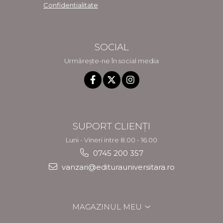
Confidentialitate
SOCIAL
Urmărește-ne în social media
SUPORT CLIENȚI
Luni - Vineri intre 8.00 - 16.00
0745 200 357
vanzari@editurauniversitara.ro
MAGAZINUL MEU