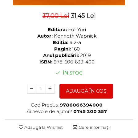
37,00 Lei
31,45 Lei
Editura:
For You
Autor:
Kenneth Wapnick
Ediția:
a 2-a
Pagini:
160
Anul publicării:
2019
ISBN:
978-606-639-400
ÎN STOC
ADAUGĂ ÎN COȘ
Cod Produs:
9786066394000
Ai nevoie de ajutor?
0745 200 357
Adaugă la Wishlist
Cere informații