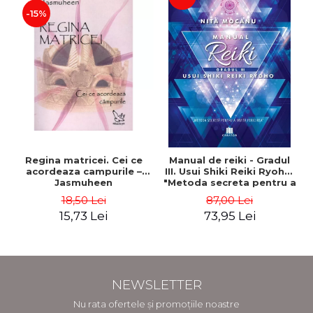
-15%
Regina matricei. Cei ce
Manual de reiki - Gradul
acordeaza campurile –
III. Usui Shiki Reiki Ryoho.
Jasmuheen
"Metoda secreta pentru a
invita fericirea" - Nita
18,50 Lei
87,00 Lei
Mocanu
15,73 Lei
73,95 Lei
NEWSLETTER
Nu rata ofertele și promoțiile noastre