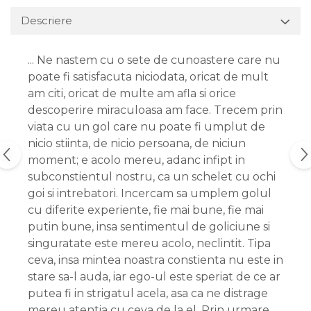
Descriere
... Ne nastem cu o sete de cunoastere care nu
poate fi satisfacuta niciodata, oricat de mult
am citi, oricat de multe am afla si orice
descoperire miraculoasa am face. Trecem prin
viata cu un gol care nu poate fi umplut de
nicio stiinta, de nicio persoana, de niciun
moment; e acolo mereu, adanc infipt in
subconstientul nostru, ca un schelet cu ochi
goi si intrebatori. Incercam sa umplem golul
cu diferite experiente, fie mai bune, fie mai
putin bune, insa sentimentul de goliciune si
singuratate este mereu acolo, neclintit. Tipa
ceva, insa mintea noastra constienta nu este in
stare sa-l auda, iar ego-ul este speriat de ce ar
putea fi in strigatul acela, asa ca ne distrage
mereu atentia cu ceva de la el. Prin urmare,