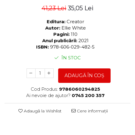
41,23 Lei
35,05 Lei
Editura:
Creator
Autor:
Ellie White
Pagini:
110
Anul publicării:
2021
ISBN:
978-606-029-482-5
ÎN STOC
ADAUGĂ ÎN COȘ
Cod Produs:
9786060294825
Ai nevoie de ajutor?
0745 200 357
Adaugă la Wishlist
Cere informații