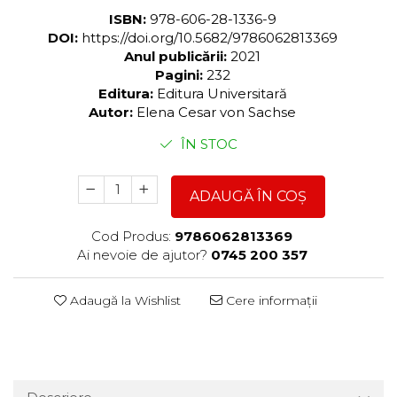
ISBN:
978-606-28-1336-9
DOI:
https://doi.org/10.5682/9786062813369
Anul publicării:
2021
Pagini:
232
Editura:
Editura Universitară
Autor:
Elena Cesar von Sachse
ÎN STOC
ADAUGĂ ÎN COȘ
Cod Produs:
9786062813369
Ai nevoie de ajutor?
0745 200 357
Adaugă la Wishlist
Cere informații