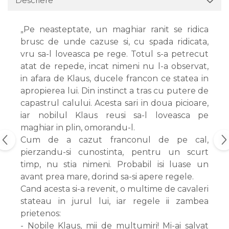
Descriere
„Pe neasteptate, un maghiar ranit se ridica
brusc de unde cazuse si, cu spada ridicata,
vru sa-l loveasca pe rege. Totul s-a petrecut
atat de repede, incat nimeni nu l-a observat,
in afara de Klaus, ducele francon ce statea in
apropierea lui. Din instinct a tras cu putere de
capastrul calului. Acesta sari in doua picioare,
iar nobilul Klaus reusi sa-l loveasca pe
maghiar in plin, omorandu-l.
Cum de a cazut franconul de pe cal,
pierzandu-si cunostinta, pentru un scurt
timp, nu stia nimeni. Probabil isi luase un
avant prea mare, dorind sa-si apere regele.
Cand acesta si-a revenit, o multime de cavaleri
stateau in jurul lui, iar regele ii zambea
prietenos:
- Nobile Klaus, mii de multumiri! Mi-ai salvat