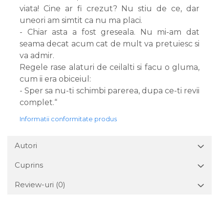
viata! Cine ar fi crezut? Nu stiu de ce, dar
uneori am simtit ca nu ma placi.
- Chiar asta a fost greseala. Nu mi-am dat
seama decat acum cat de mult va pretuiesc si
va admir.
Regele rase alaturi de ceilalti si facu o gluma,
cum ii era obiceiul:
- Sper sa nu-ti schimbi parerea, dupa ce-ti revii
complet.“
Informatii conformitate produs
Autori
Cuprins
Review-uri
(0)