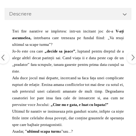
Descriere
Trei fire narative se impletesc intr-un incitant joc de-a
V-ați
ascunselea,
intrebarea care treneaza pe fundal fiind: „Va reuși
ultimul sa scape turma”?
Jo-Jo este cea care
„decide sa joace”
, luptand pentru dreptul de a
alege altfel decat parinții sai. Cand viața ii e data peste cap de un
„pradator” fara scrupule, tanara gaseste pentru prima data curajul sa
riste.
Ada duce jocul mai departe, incercand sa faca fața unei complicate
rupturi de relație. Eroina amana conflictelor tot mai dese cu sotul ei,
sub pretextul unei calatorii amanate de mult timp. Degradarea
casatoriei lor pare insa fara cale de intoarcere si, asa cum ne
prevuine voce Jocului:
„Cine nu e gata, e luat cu lopata!”
Ultimul fir narativ se insinueaza prin ganduri scurte, infipte ca niște
fitile intre celelalte doua povești, dar conține grauntele de speranța
spre care bajbaie protagonistii.
Asadar,
"ultimul scapa turm
a"sau...?