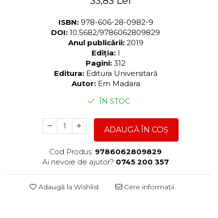
33,83 Lei
ISBN:
978-606-28-0982-9
DOI:
10.5682/9786062809829
Anul publicării:
2019
Ediția:
I
Pagini:
312
Editura:
Editura Universitară
Autor:
Em Madara
ÎN STOC
ADAUGĂ ÎN COȘ
Cod Produs:
9786062809829
Ai nevoie de ajutor?
0745 200 357
Adaugă la Wishlist
Cere informații