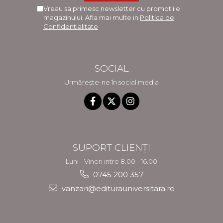
Vreau sa primesc newsletter cu promotiile
magazinului. Afla mai multe in
Politica de
Confidentialitate
SOCIAL
Urmărește-ne în social media
SUPORT CLIENȚI
Luni - Vineri intre 8.00 - 16.00
0745 200 357
vanzari@editurauniversitara.ro