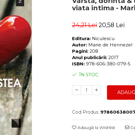
Varsta, dorinta &
viata intima - Ma
24,21 Lei
20,58 Lei
Editura:
Niculescu
Autor:
Marie de Hennezel
Pagini:
208
Anul publicării:
2017
ISBN:
978-606-380-079-5
ÎN STOC
ADAUG
Cod Produs:
9786063800
Adaugă la Wishlist
Ce