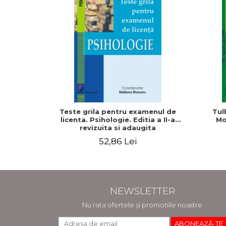
Teste grila pentru examenul de
Tul
licenta. Psihologie. Editia a II-a
Mo
revizuita si adaugita
52,86 Lei
NEWSLETTER
Nu rata ofertele și promoțiile noastre