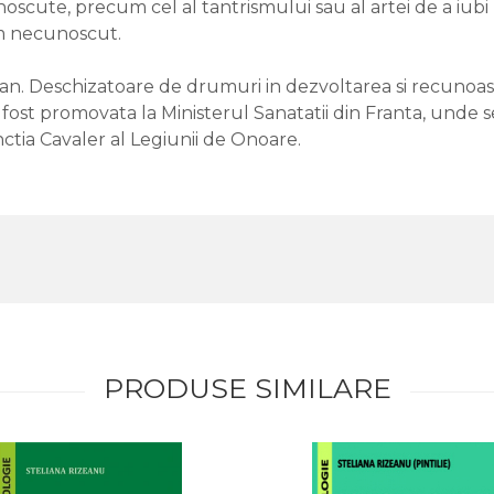
noscute, precum cel al tantrismului sau al artei de a iubi p
ram necunoscut.
 Deschizatoare de drumuri in dezvoltarea si recunoasterea
e a fost promovata la Ministerul Sanatatii din Franta, und
inctia Cavaler al Legiunii de Onoare.
PRODUSE SIMILARE