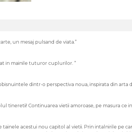
carte, un mesaj pulsand de viata.”
t in mainile tuturor cuplurilor. ”
bisnuintele dintr-o perspectiva noua, inspirata din arta de
l tineretii! Continuarea vietii amoroase, pe masura ce i
nele acestui nou capitol al vietii. Prin intalnirile pe car