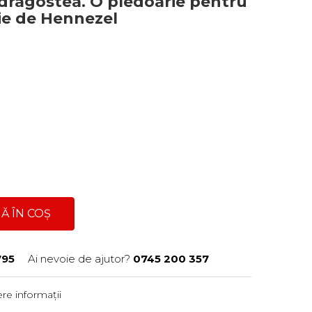
 dragostea. O pledoarie pentru
rie de Hennezel
Ă ÎN COȘ
795
Ai nevoie de ajutor?
0745 200 357
re informații