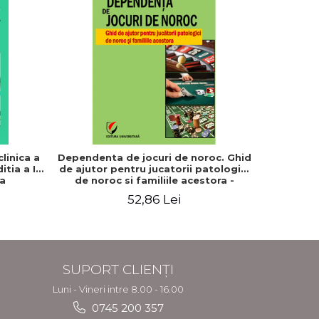
-20%
linica a
Dependenta de jocuri de noroc. Ghid
Fundame
itia a II-
de ajutor pentru jucatorii patologici
ta
de noroc si familiile acestora -
Steliana Rizeanu (Pintilie)
52,86 Lei
8
SUPORT CLIENȚI
Luni - Vineri intre 8.00 - 16.00
0745 200 357