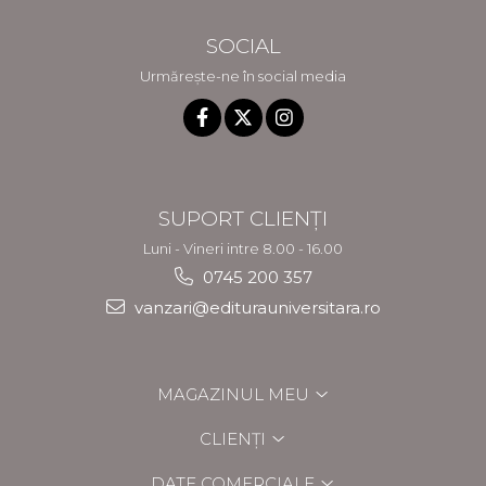
SOCIAL
Urmărește-ne în social media
SUPORT CLIENȚI
Luni - Vineri intre 8.00 - 16.00
0745 200 357
vanzari@editurauniversitara.ro
MAGAZINUL MEU
CLIENȚI
DATE COMERCIALE