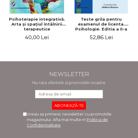
Psihoterapie integrativă.
Teste grila pentru
Arta şi spaţiul întâlnirii
examenul de licenta.
terapeutice
Psihologie. Editia a II-a
revizuita si adaugita
40,00 Lei
52,86 Lei
NEWSLETTER
Nu rata ofertele și promoțiile noastre
Vreau sa primesc newsletter cu promotiile
magazinului. Afla mai multe in
Politica de
Confidentialitate