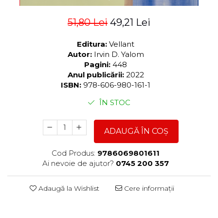
51,80 Lei
49,21 Lei
Editura:
Vellant
Autor:
Irvin D. Yalom
Pagini:
448
Anul publicării:
2022
ISBN:
978-606-980-161-1
ÎN STOC
ADAUGĂ ÎN COȘ
Cod Produs:
9786069801611
Ai nevoie de ajutor?
0745 200 357
Adaugă la Wishlist
Cere informații