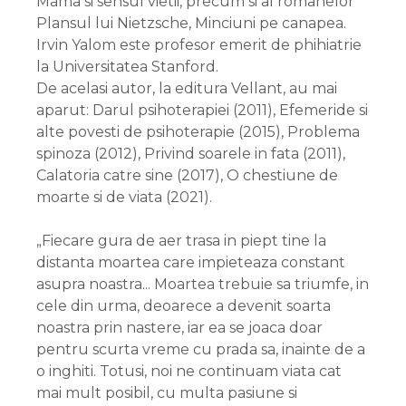
Mama si sensul vietii, precum si al romanelor
Plansul lui Nietzsche, Minciuni pe canapea.
Irvin Yalom este profesor emerit de phihiatrie
la Universitatea Stanford.
De acelasi autor, la editura Vellant, au mai
aparut: Darul psihoterapiei (2011), Efemeride si
alte povesti de psihoterapie (2015), Problema
spinoza (2012), Privind soarele in fata (2011),
Calatoria catre sine (2017), O chestiune de
moarte si de viata (2021).
„Fiecare gura de aer trasa in piept tine la
distanta moartea care impieteaza constant
asupra noastra... Moartea trebuie sa triumfe, in
cele din urma, deoarece a devenit soarta
noastra prin nastere, iar ea se joaca doar
pentru scurta vreme cu prada sa, inainte de a
o inghiti. Totusi, noi ne continuam viata cat
mai mult posibil, cu multa pasiune si