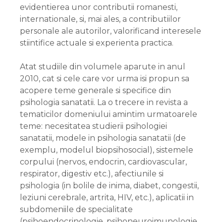
evidentierea unor contributii romanesti,
internationale, si, mai ales, a contributiilor
personale ale autorilor, valorificand interesele
stiintifice actuale si experienta practica.
Atat studiile din volumele aparute in anul
2010, cat si cele care vor urma isi propun sa
acopere teme generale si specifice din
psihologia sanatatii. La o trecere in revista a
tematicilor domeniului amintim urmatoarele
teme: necesitatea studierii psihologiei
sanatatii, modele in psihologia sanatatii (de
exemplu, modelul biopsihosocial), sistemele
corpului (nervos, endocrin, cardiovascular,
respirator, digestiv etc.), afectiunile si
psihologia (in bolile de inima, diabet, congestii,
leziuni cerebrale, artrita, HIV, etc.), aplicatii in
subdomeniile de specialitate
(psihoendocrinologie, psihoneuroimunologie,