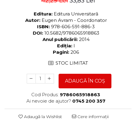
42,29 Lei
33,83 Lei
Editura:
Editura Universitară
Autor:
Eugen Avram - Coordonator
ISBN:
978-606-591-886-3
DOI:
10.5682/9786065918863
Anul publicării:
2014
Ediția:
I
Pagini:
206
STOC LIMITAT
ADAUGĂ ÎN COȘ
Cod Produs:
9786065918863
Ai nevoie de ajutor?
0745 200 357
Adaugă la Wishlist
Cere informații