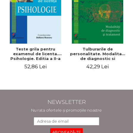
Teste grila pentru
Tulburarile de
examenul de licenta.
personalitate. Modalitati
Psihologie. Editia a II-a
de diagnostic si
revizuita si adaugita
tratament
52,86 Lei
42,29 Lei
NEWSLETTER
Nu rata ofertele și promoțiile noastre