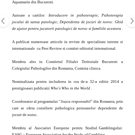
Aquamarin din Bucuresti.
Autoare a cartilor:
Introducere
in
psihoterapie
;
Psihoterapia
jocului de sansa patologic; Dependenta de jocuri de noroc. Ghid
de ajutor pentru jucatorii patologici de noroc si familiile acestora
.
A publicat numeroase articole in reviste de specialitate interne si
internationale cu Peer Review si comitet editorial international.
Membru ales in Comitetul Filialei Teritoriale Bucuresti a
Colegiului Psihologilor din Romania, Comisia clinica.
Nominalizata pentru includerea in cea de-a 32-a editie 2014 a
prestigioasei publicatii
Who's Who in the World
.
Coordonator al programului “
Joaca responsabil
” din Romania, prin
care se ofera consiliere psihologica persoanelor dependente de
jocuri de noroc.
Membru al Asociatiei Europene pentru Studiul Gamblingului:
EASG – European Association for the Study of Gambling.