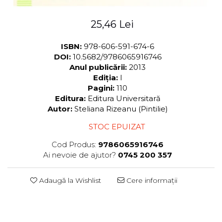
25,46 Lei
ISBN:
978-606-591-674-6
DOI:
10.5682/9786065916746
Anul publicării:
2013
Ediția:
I
Pagini:
110
Editura:
Editura Universitară
Autor:
Steliana Rizeanu (Pintilie)
STOC EPUIZAT
Cod Produs:
9786065916746
Ai nevoie de ajutor?
0745 200 357
Adaugă la Wishlist
Cere informații