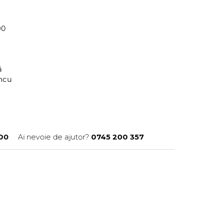
00
ră
incu
00
Ai nevoie de ajutor?
0745 200 357