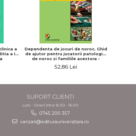
-20%
linica a
Dependenta de jocuri de noroc. Ghid
Fundame
itia a II-
de ajutor pentru jucatorii patologici
ta
de noroc si familiile acestora -
Steliana Rizeanu (Pintilie)
52,86 Lei
8
SUPORT CLIENȚI
Luni - Vineri intre 8.00 - 16.00
0745 200 357
vanzari@editurauniversitara.ro