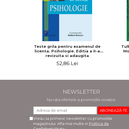
Teste grila pentru examenul de
Tul
licenta. Psihologie. Editia a II-a
Mo
revizuita si adaugita
52,86 Lei
NEWSLETTER
Nu rata ofertele și promoțiile noastre
Vreau sa primesc newsletter cu promotiile
magazinului. Afla mai multe in
Politica de
Confidentialitate