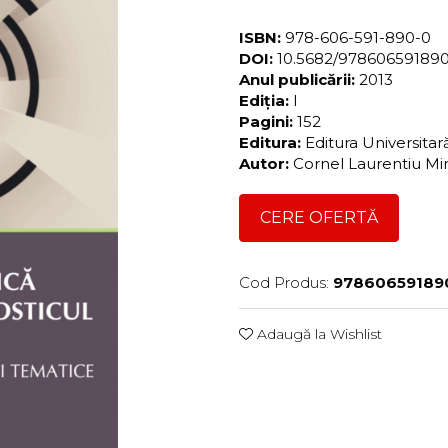
ISBN:
978-606-591-890-0
DOI:
10.5682/97860659189
Anul publicării:
2013
Ediția:
I
Pagini:
152
Editura:
Editura Universita
Autor:
Cornel Laurentiu M
CERE OFERTĂ
Cod Produs:
97860659189
Adaugă la Wishlist