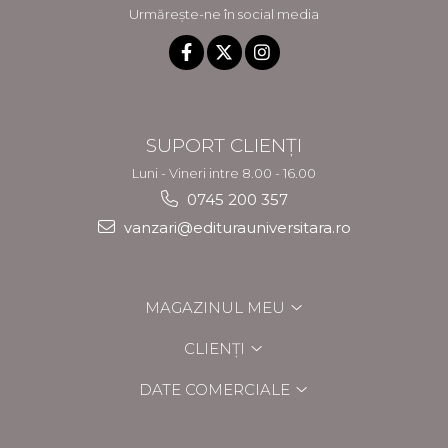
Urmărește-ne în social media
SUPORT CLIENȚI
Luni - Vineri intre 8.00 - 16.00
0745 200 357
vanzari@editurauniversitara.ro
MAGAZINUL MEU
CLIENȚI
DATE COMERCIALE