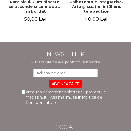
Narcisicul. Cum răneşte,
Psihoterapie integrativă.
ce ascunde şi cum poate
Arta şi spaţiul întâlnirii
fi abordat
terapeutice
psihoterapeutic
50,00 Lei
40,00 Lei
NEWSLETTER
Nu rata ofertele și promoțiile noastre
Vreau sa primesc newsletter cu promotiile
magazinului. Afla mai multe in
Politica de
Confidentialitate
SOCIAL