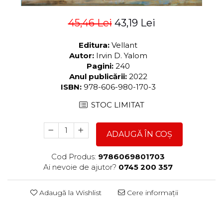
45,46 Lei
43,19 Lei
Editura:
Vellant
Autor:
Irvin D. Yalom
Pagini:
240
Anul publicării:
2022
ISBN:
978-606-980-170-3
STOC LIMITAT
ADAUGĂ ÎN COȘ
Cod Produs:
9786069801703
Ai nevoie de ajutor?
0745 200 357
Adaugă la Wishlist
Cere informații