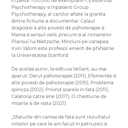
in peste 700.000 de exemplare –, Existential
Psychotherapy si Inpatient Group
Psychotherapy, al cartilor aflate la granita
dintre fictiune si documentar: Calaul
dragostei si alte povesti de psihoterapie si
Mama si sensul vietii, precum si al romanelor
Plansul lui Nietzsche, Minciuni pe canapea.
Irvin Yalom este profesor emerit de phihiatrie
la Universitatea Stanford.
De acelasi autor, la editura Vellant, au mai
aparut: Darul psihoterapiei (2011), Efemeride si
alte povesti de psihoterapie (2015), Problema
spinoza (2012), Privind soarele in fata (2011),
Calatoria catre sine (2017), O chestiune de
moarte si de viata (2021).
„Sfaturile din cartea de fata sunt rezultatul
notelor pe care le-am facut in patruzeci si