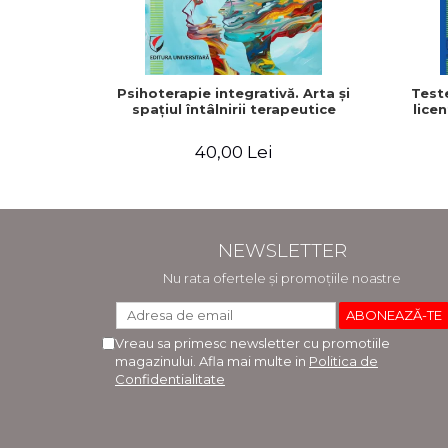
Psihoterapie integrativă. Arta şi
Test
spaţiul întâlnirii terapeutice
licen
40,00 Lei
NEWSLETTER
Nu rata ofertele și promoțiile noastre
Vreau sa primesc newsletter cu promotiile
magazinului. Afla mai multe in
Politica de
Confidentialitate