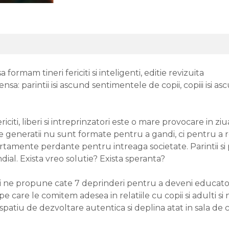
a formam tineri fericiti si inteligenti, editie revizuita
sa: parintii isi ascund sentimentele de copii, copiii isi ascu
ericiti, liberi si intreprinzatori este o mare provocare in z
e generatii nu sunt formate pentru a gandi, ci pentru a rep
tamente perdante pentru intreaga societate. Parintii si p
dial. Exista vreo solutie? Exista speranta?
nti ne propune cate 7 deprinderi pentru a deveni educatori 
 care le comitem adesea in relatiile cu copii si adulti si
patiu de dezvoltare autentica si deplina atat in sala de cla