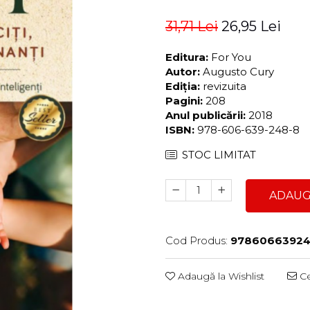
31,71 Lei
26,95 Lei
Editura:
For You
Autor:
Augusto Cury
Ediția:
revizuita
Pagini:
208
Anul publicării:
2018
ISBN:
978-606-639-248-8
STOC LIMITAT
ADAUG
Cod Produs:
9786066392
Adaugă la Wishlist
Ce