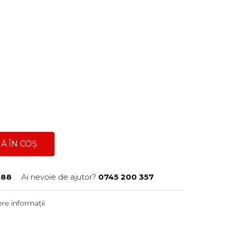
Ă ÎN COȘ
488
Ai nevoie de ajutor?
0745 200 357
re informații