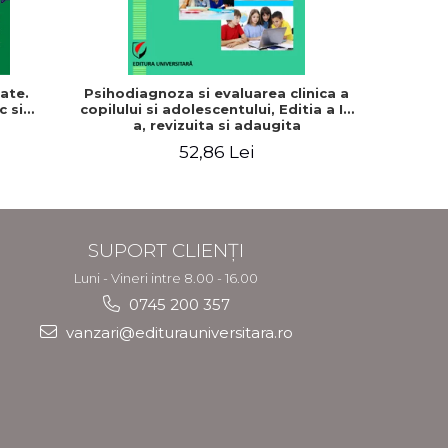
ate.
Psihodiagnoza si evaluarea clinica a
Dependent
c si
copilului si adolescentului, Editia a II-
de ajutor
a, revizuita si adaugita
de noro
Stel
52,86 Lei
SUPORT CLIENȚI
Luni - Vineri intre 8.00 - 16.00
0745 200 357
vanzari@editurauniversitara.ro