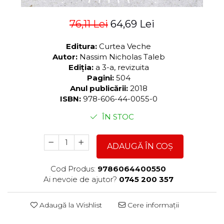
76,11 Lei
64,69 Lei
Editura:
Curtea Veche
Autor:
Nassim Nicholas Taleb
Ediția:
a 3-a, revizuita
Pagini:
504
Anul publicării:
2018
ISBN:
978-606-44-0055-0
ÎN STOC
ADAUGĂ ÎN COȘ
Cod Produs:
9786064400550
Ai nevoie de ajutor?
0745 200 357
Adaugă la Wishlist
Cere informații