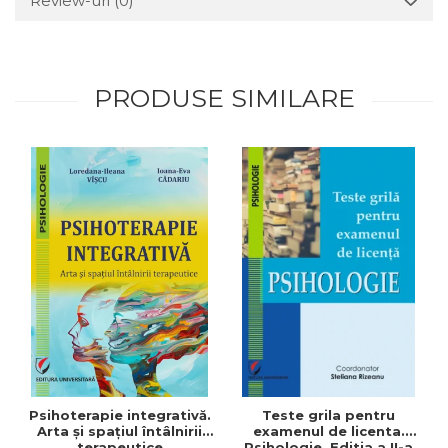
Review-uri
(0)
PRODUSE SIMILARE
Psihoterapie integrativă.
Teste grila pentru
Arta şi spaţiul întâlnirii
examenul de licenta.
terapeutice
Psihologie. Editia a II-a