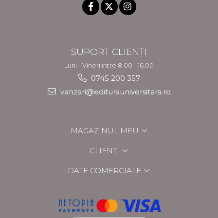
SUPORT CLIENȚI
Luni - Vineri intre 8.00 - 16.00
0745 200 357
vanzari@editurauniversitara.ro
MAGAZINUL MEU
CLIENȚI
DATE COMERCIALE