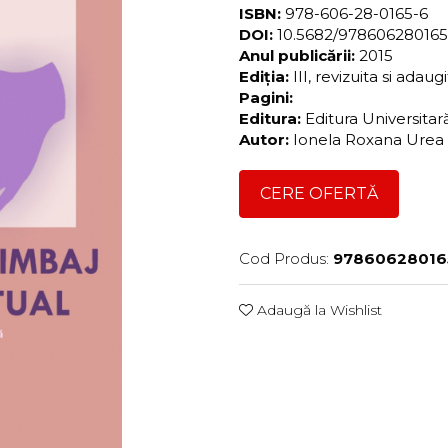
ISBN:
978-606-28-0165-6
DOI:
10.5682/97860628016
Anul publicării:
2015
Ediția:
III, revizuita si adaug
Pagini:
Editura:
Editura Universita
Autor:
Ionela Roxana Urea
CERE OFERTĂ
Cod Produs:
97860628016
Adaugă la Wishlist