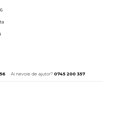
56
ita
ră
56
Ai nevoie de ajutor?
0745 200 357