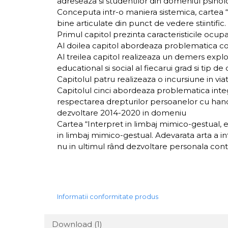
adreseaza si studentilor din domeniul psiholo
Conceputa intr-o maniera sistemica, cartea “I
bine articulate din punct de vedere stiintific.
Primul capitol prezinta caracteristicile ocup
Al doilea capitol abordeaza problematica com
Al treilea capitol realizeaza un demers explor
educational si social al fiecarui grad si tip de
Capitolul patru realizeaza o incursiune in viat
Capitolul cinci abordeaza problematica integ
respectarea drepturilor persoanelor cu handi
dezvoltare 2014-2020 in domeniu
Cartea “Interpret in limbaj mimico-gestual, e
in limbaj mimico-gestual. Adevarata arta a in
nu in ultimul rând dezvoltare personala con
Informatii conformitate produs
Download (1)