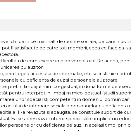
ivel din ce in ce mai inalt de cerinte sociale, pe care indivizi
u pot fi satisfacute de catre toti membrii, ceea ce face ca 
 acestora.
ficultati de comunicare in plan verbal-oral De aceea, pentr
municarea cu auzitorii.
 prin Legea accesului de informatie, etc se instituie cadrul
persoanele cu deficienta de auz si persoanele auzitoare.
nterpret in limbajul mimico-gestual, in doua forme de exercita
ât pentru interpret in limbaj mimico-gestual (studii superioa
formarea unor specialisti competenti in domeniul comunicarii
tei actului de integrare sociala a persoanelor cu deficienta 
editia a III-a revazuta si adaugita, se constituie suport de c
tual. Ea se adreseaza tuturor specialistilor implicati in ed
lor persoanelor cu deficienta de auz. In acelasi timp, prin 