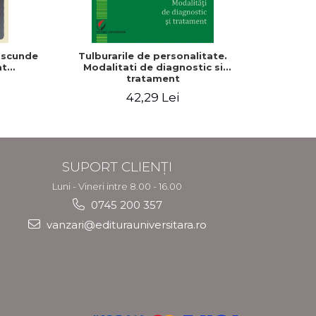
 ascunde
Tulburarile de personalitate.
Psihodiag
at
Modalitati de diagnostic si
copilului s
tratament
a, 
42,29 Lei
SUPORT CLIENȚI
Luni - Vineri intre 8.00 - 16.00
0745 200 357
vanzari@editurauniversitara.ro