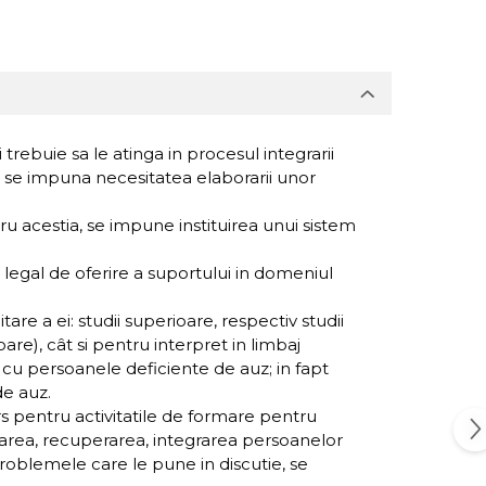
i trebuie sa le atinga in procesul integrarii
sa se impuna necesitatea elaborarii unor
u acestia, se impune instituirea unui sistem
 legal de oferire a suportului in domeniul
re a ei: studii superioare, respectiv studii
re), cât si pentru interpret in limbaj
 cu persoanele deficiente de auz; in fapt
de auz.
urs pentru activitatile de formare pentru
ucarea, recuperarea, integrarea persoanelor
problemele care le pune in discutie, se