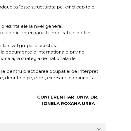
 adaugita “este structurata pe cinci capitole
prezinta ele la nivel general.
ea deficientei pâna la implicatiile in plan
a la nivel grupal a acestora.
l la documentele internationale privind
onala, la strategia de nationala de
nire pentru practicarea ocupatiei de interpret
e, deontologie, efort, exersare continua si
CONFERENTIAR UNIV. DR.
NELA ROXANA UREA