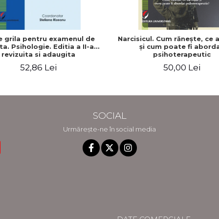
e grila pentru examenul de
Narcisicul. Cum răneşte, ce
ta. Psihologie. Editia a II-a
şi cum poate fi abord
revizuita si adaugita
psihoterapeutic
52,86 Lei
50,00 Lei
SOCIAL
Urmărește-ne în social media