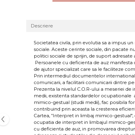
Descriere
Societatea civila, prin evolutia sa a impus un n
sociale. Aceste cerinte sociale, din pacate n
politici sociale de sprijin, de suport adresate
Persoanele cu deficienta de auz manifesta di
de ajutor specializat care sa le faciliteze co
Prin intermediul documentelor internationale,
comunicarii, a facilitarii comunicarii dintre 
Prezenta la nivelul C.O.R-ului a meseriei de i
medii, existenta standardelor ocupationale at
mimico-gestual (studii medii), fac posibila 
contribuind prin aceasta la cresterea eficien
Cartea, “Interpret in limbaj mimico-gestual", 
ocupatia de interpret in limbajul mimico-ges
cu deficienta de auz, in promovarea drepturi