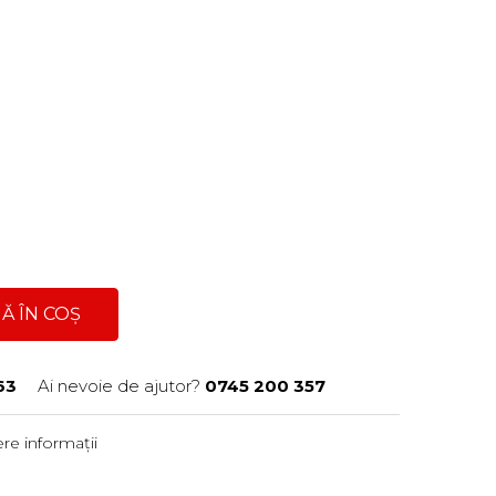
Ă ÎN COȘ
63
Ai nevoie de ajutor?
0745 200 357
re informații