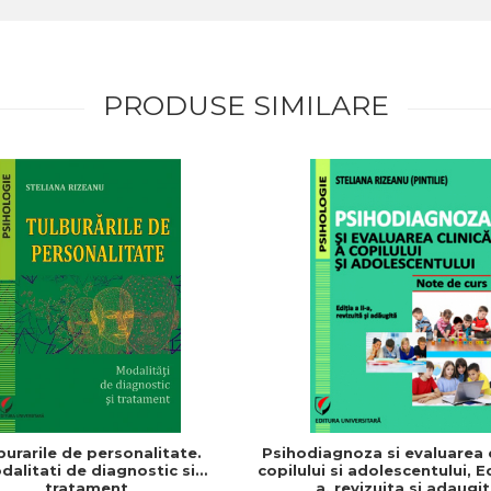
PRODUSE SIMILARE
burarile de personalitate.
Psihodiagnoza si evaluarea c
dalitati de diagnostic si
copilului si adolescentului, Ed
tratament
a, revizuita si adaugi