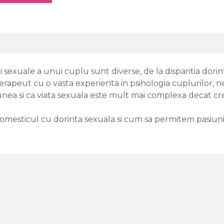
sexuale a unui cuplu sunt diverse, de la disparitia dorint
a, terapeut cu o vasta experienta in psihologia cuplurilor, 
siunea si ca viata sexuala este mult mai complexa decat c
esticul cu dorinta sexuala si cum sa permitem pasiunii s