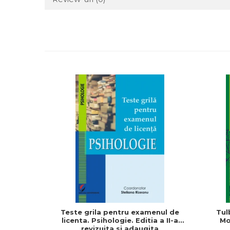
Teste grila pentru examenul de
Tul
licenta. Psihologie. Editia a II-a
Mo
revizuita si adaugita