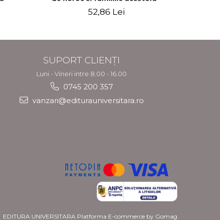
Steliana Rizeanu (Pintilie)
52,86 Lei
8
SUPORT CLIENȚI
Luni - Vineri intre 8.00 - 16.00
0745 200 357
vanzari@editurauniversitara.ro
EDITURA UNIVERSITARA
Platforma E-commerce by Gomag