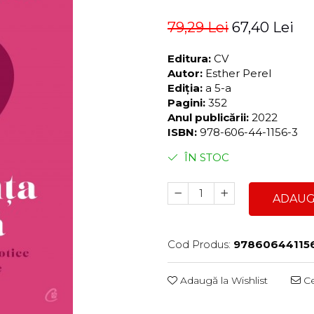
79,29 Lei
67,40 Lei
Editura:
CV
Autor:
Esther Perel
Ediția:
a 5-a
Pagini:
352
Anul publicării:
2022
ISBN:
978-606-44-1156-3
ÎN STOC
ADAUG
Cod Produs:
97860644115
Adaugă la Wishlist
Ce