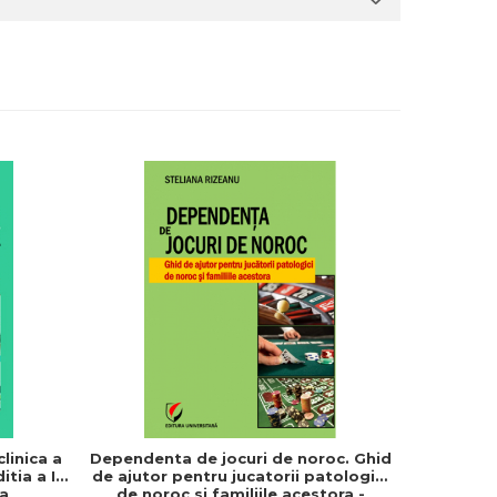
-20%
linica a
Dependenta de jocuri de noroc. Ghid
Fundame
itia a II-
de ajutor pentru jucatorii patologici
ta
de noroc si familiile acestora -