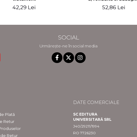
42,29 Lei
52,86 Lei
SOCIAL
Urmărește-ne în social media
DATE COMERCIALE
e Plată
SC EDITURA
UNIVERSITARĂ SRL
de Retur
J40/29211/1994
 Produselor
RO 7726230
 de Retur