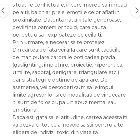
situatiile conflictuale, incerci mereu sa-i impaci
pe altii, ba chiar preiei emotiile celor aflati in
proximitate. Datorita naturii tale generoase,
devii tinta oamenilor toxici, care cauta
perpetuu sa-i exploateze pe ceilalti.
Prin urmare, e necesar sa te protejezi.
Din cartea de fata vei afla care sunt tacticile
de manipulare carora le poti cadea prada
(gaslighting, impietrire, proiectie, hipercritica,
umilire, sabotaj, denigrare, triangulare etc.),
dar si strategiile optime de aparare. De
asemenea, vei descoperi cum sa le impui
limite agresorilor si ce modalitati de vindecare
iti sunt de folos dupa un abuz mental sau
emotional.
Daca esti gata sa iei atitudine, cartea aceasta iti
va dezvalui tot ce ai nevoie sa stii pentru a te
elibera de indivizii toxici din viata ta.