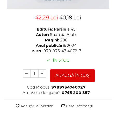
42,29 Lei
40,18 Lei
Editura:
Paralela 45
Autor:
Shahida Arabi
Pagini:
288
Anul publicării:
2024
ISBN:
978-973-47-4072-7
ÎN STOC
ADAUGĂ ÎN COȘ
Cod Produs:
9789734740727
Ai nevoie de ajutor?
0745 200 357
Adaugă la Wishlist
Cere informații