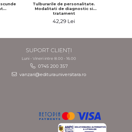
 ascunde
Tulburarile de personalitate.
Crim
at
Modalitati de diagnostic si
cri
tratament
psihopatol
42,29 Lei
SUPORT CLIENȚI
Luni - Vineri intre 8.00 - 16.00
0745 200 357
vanzari@editurauniversitara.ro