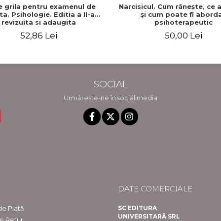
e grila pentru examenul de
Narcisicul. Cum răneşte, ce
ta. Psihologie. Editia a II-a
şi cum poate fi abord
revizuita si adaugita
psihoterapeutic
52,86 Lei
50,00 Lei
SOCIAL
Urmărește-ne în social media
DATE COMERCIALE
e Plată
SC EDITURA
UNIVERSITARĂ SRL
de Retur