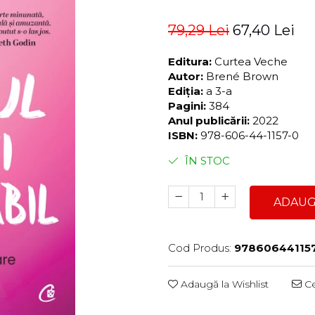
79,29 Lei
67,40 Lei
Editura:
Curtea Veche
Autor:
Brené Brown
Ediția:
a 3-a
Pagini:
384
Anul publicării:
2022
ISBN:
978-606-44-1157-0
ÎN STOC
ADAUG
Cod Produs:
97860644115
Adaugă la Wishlist
Ce