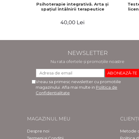
Psihoterapie integrativă. Arta şi
Test
spaţiul întâlnirii terapeutice
licen
40,00 Lei
NEWSLETTER
Nu rata ofertele și promoțiile noastre
Vreau sa primesc newsletter cu promotiile
magazinului. Afla mai multe in
Politica de
Confidentialitate
MAGAZINUL MEU
CLIENȚI
Despre noi
Metode d
Termeni și Condiții
Politica 