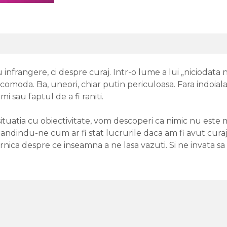
infrangere, ci despre curaj. Intr-o lume a lui „niciodata n
ncomoda. Ba, uneori, chiar putin periculoasa. Fara indoial
i sau faptul de a fi raniti.
situatia cu obiectivitate, vom descoperi ca nimic nu este 
gandindu-ne cum ar fi stat lucrurile daca am fi avut curaju
nica despre ce inseamna a ne lasa vazuti. Si ne invata sa