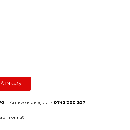
Ă ÎN COȘ
70
Ai nevoie de ajutor?
0745 200 357
re informații