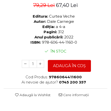
79,29 Lei
67,40 Lei
Editura:
Curtea Veche
Autor:
Dale Carnegie
Ediția:
a 4-a
Pagini:
312
Anul publicării:
2022
ISBN:
978-606-44-1160-0
ÎN STOC
ADAUGĂ ÎN COȘ
Cod Produs:
9786064411600
Ai nevoie de ajutor?
0745 200 357
Adaugă la Wishlist
Cere informații