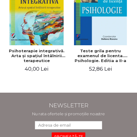
Psihoterapie integrativă.
Teste grila pentru
Arta şi spaţiul întâlnirii
examenul de licenta.
terapeutice
Psihologie. Editia a II-a
revizuita si adaugita
40,00 Lei
52,86 Lei
NEWSLETTER
Nu rata ofertele și promoțiile noastre