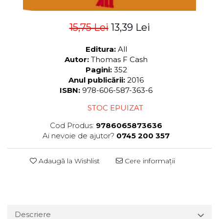
15,75 Lei
13,39 Lei
Editura:
All
Autor:
Thomas F Cash
Pagini:
352
Anul publicării:
2016
ISBN:
978-606-587-363-6
STOC EPUIZAT
Cod Produs:
9786065873636
Ai nevoie de ajutor?
0745 200 357
Adaugă la Wishlist
Cere informații
Descriere