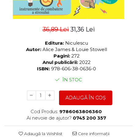
36,89 Lei
31,36 Lei
Editura:
Niculescu
Autor:
Alice James & Louie Stowell
Pagini:
272
Anul publicării:
2022
ISBN:
978-606-38-0636-0
ÎN STOC
ADAUGĂ ÎN COȘ
Cod Produs:
9786063806360
Ai nevoie de ajutor?
0745 200 357
Adaugă la Wishlist
Cere informații