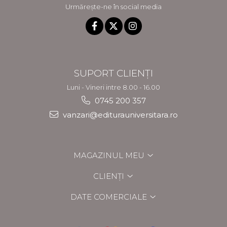
Urmărește-ne în social media
SUPORT CLIENȚI
Luni - Vineri intre 8.00 - 16.00
0745 200 357
vanzari@editurauniversitara.ro
MAGAZINUL MEU
CLIENȚI
DATE COMERCIALE