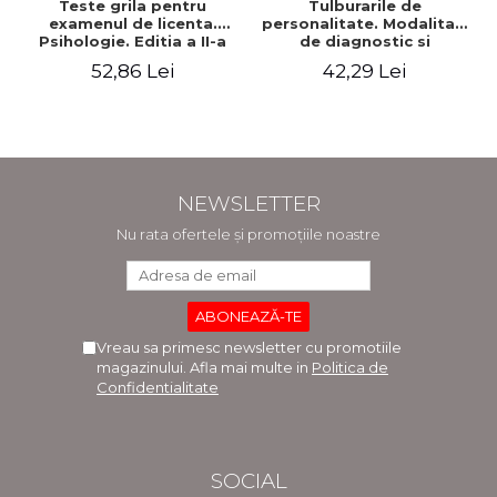
Teste grila pentru
Tulburarile de
examenul de licenta.
personalitate. Modalitati
Psihologie. Editia a II-a
de diagnostic si
revizuita si adaugita
tratament
52,86 Lei
42,29 Lei
NEWSLETTER
Nu rata ofertele și promoțiile noastre
Vreau sa primesc newsletter cu promotiile
magazinului. Afla mai multe in
Politica de
Confidentialitate
SOCIAL