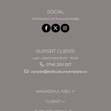
SOCIAL
Urmărește-ne în social media
SUPORT CLIENȚI
Luni - Vineri intre 8.00 - 16.00
0745 200 357
vanzari@editurauniversitara.ro
MAGAZINUL MEU
CLIENȚI