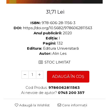
31,71 Lei
ISBN:
978-606-28-1156-3
DOI:
https://doi.org/10.5682/9786062811563
Anul publicării:
2020
Ediția:
I
Pagini:
132
Editura:
Editura Universitară
Autor:
Alin Les
STOC LIMITAT
ADAUGĂ ÎN COȘ
Cod Produs:
9786062811563
Ai nevoie de ajutor?
0745 200 357
Adaugă la Wishlist
Cere informații