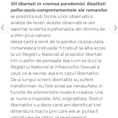
101 libertati in vremea pandemiei. Realitati
psiho-socio-comportamentale ale romanilor
se prezinta sub forma unor observatii si
analize de teren. Aceste observatii le-am
raportat la stiinta si psihanaliza, din dorinta de
a oferi plus-valoare.
Ideea cartii a venit de la gandul ca populatia
romaneasca trebuie/ar fi trebuit sa aiba acces
la un Registru National al propriilor libertati
intr-o astfel de perioada. Asa cum te duci la
Registrul National al Infractorilor Sexuali si
cauti ce ai nevoie, asa si in cazul libertatilor.
De-a lungul scrierii, libertatile au suferit
transformari. Au fost scrise pe nerasuflate, in
functie de elementele noastre creative. Unii
ar numi-o inspiratie. Altii, originalitate. Rostul
libertatilor s-a decis cand am identificat trei
dimensiuni macro prin care ele ar putea fi
valorificate de cititor, la nivel mental: