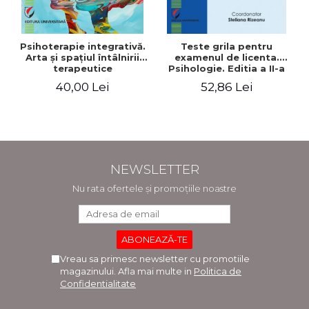
Psihoterapie integrativă.
Teste grila pentru
Arta şi spaţiul întâlnirii
examenul de licenta.
terapeutice
Psihologie. Editia a II-a
revizuita si adaugita
40,00 Lei
52,86 Lei
NEWSLETTER
Nu rata ofertele și promoțiile noastre
Vreau sa primesc newsletter cu promotiile
magazinului. Afla mai multe in
Politica de
Confidentialitate