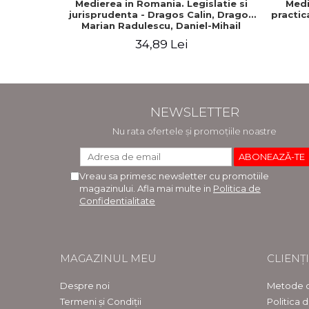
Medierea in Romania. Legislatie si
Medi
jurisprudenta - Dragos Calin, Dragos
practic
Marian Radulescu, Daniel-Mihail
Sandru
34,89 Lei
NEWSLETTER
Nu rata ofertele și promoțiile noastre
Vreau sa primesc newsletter cu promotiile
magazinului. Afla mai multe in
Politica de
Confidentialitate
MAGAZINUL MEU
CLIENȚI
Despre noi
Metode d
Termeni și Condiții
Politica 