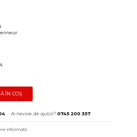
ră
renneur
04
Ă ÎN COȘ
04
Ai nevoie de ajutor?
0745 200 357
re informații