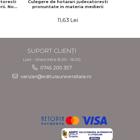
toresti
Culegere de hotarari judecatoresti
Mediere
ii. Note
pronuntate in materia medierii
Cristina 
11,63 Lei
3
SUPORT CLIENȚI
Luni - Vineri intre 8.00 - 16.00
0745 200 357
vanzari@editurauniversitara.ro