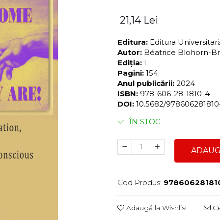
21,14 Lei
Editura:
Editura Universita
Autor:
Béatrice Blohorn-B
Ediția:
I
Pagini:
154
Anul publicării:
2024
ISBN:
978-606-28-1810-4
DOI:
10.5682/97860628181
ÎN STOC
ADAUG
Cod Produs:
97860628181
Adaugă la Wishlist
Ce