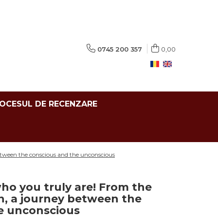
0745 200 357
0,00
ROCESUL DE RECENZARE
etween the conscious and the unconscious
o you truly are! From the
n, a journey between the
e unconscious