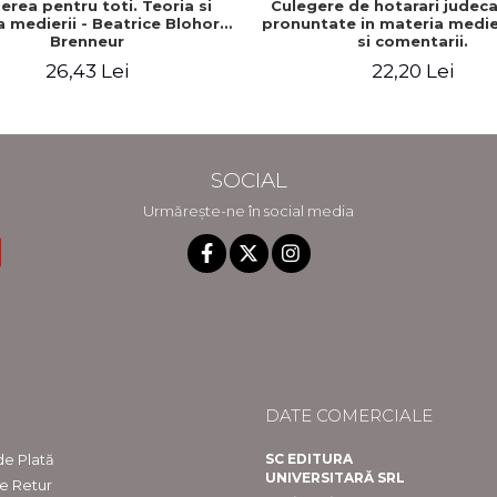
erea pentru toti. Teoria si
Culegere de hotarari judeca
a medierii - Beatrice Blohorn-
pronuntate in materia medier
Brenneur
si comentarii.
26,43 Lei
22,20 Lei
SOCIAL
Urmărește-ne în social media
DATE COMERCIALE
e Plată
SC EDITURA
UNIVERSITARĂ SRL
de Retur