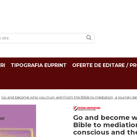
RI
TIPOGRAFIA EUPRINT
OFERTE DE EDITARE / P
/
Go and become who you truly are! From the Bible to mediation, a journey b
Go and become wh
Bible to mediatio
conscious and th